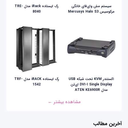
سیستم مش وای‌فای خانگی
رک ایستاده iRack مدل TRE-
مرکوسیس Mercusys Halo S3
8040
اکستندر KVM تحت شبکه USB
رک ایستاده iRACK مدل TRF-
DVI-I Single Display ای‌تن
1542
مدل ATEN KE6900R
مشاهده بیشتر ←
آخرین مطالب