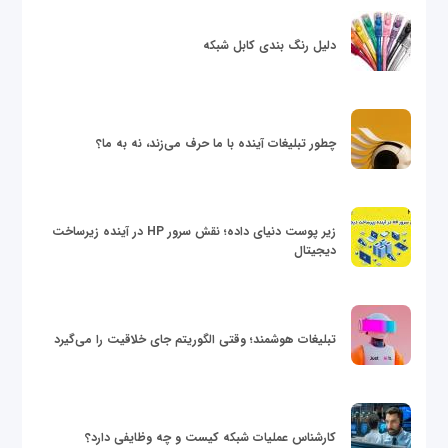
دلیل رنگ بندی کابل شبکه
چطور تبلیغات آینده با ما حرف می‌زند، نه به ما؟
زیر پوست دنیای داده؛ نقش سرور HP در آینده زیرساخت
دیجیتال
تبلیغات هوشمند؛ وقتی الگوریتم جای خلاقیت را می‌گیرد
کارشناس عملیات شبکه کیست و چه وظایفی دارد؟