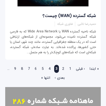
شبکه گسترده (WAN) چیست؟
حمیدرضا تائبی
فناوری شبکه
شبکه ناحیه گسترده WAN یا Wide Area Network که به فارسی
شبکه گسترده نامیده می‌شود، مجموعه‌ای از شبکه‌های ارتباطی
است که در یک منطقه جغرافیایی گسترده، مانند چند شهر، استان یا
حتی کشورها، پراکنده شده‌اند. به عبارت ساده‌تر، شبکه گسترده،
شبکه‌ای است که شبکه‌های کوچک‌تر را به هم متصل...
صفحه‌ها
« ابتدا
‹ قبلی
1
2
3
4
5
6
7
8
9
…
بعدی ›
انتها »