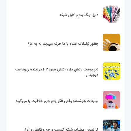
دلیل رنگ بندی کابل شبکه
چطور تبلیغات آینده با ما حرف می‌زند، نه به ما؟
زیر پوست دنیای داده؛ نقش سرور HP در آینده زیرساخت
دیجیتال
تبلیغات هوشمند؛ وقتی الگوریتم جای خلاقیت را می‌گیرد
کارشناس عملیات شبکه کیست و چه وظایفی دارد؟