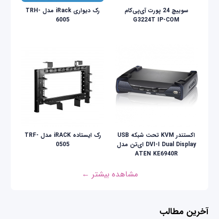
سوییچ 24 پورت آی‌پی‌کام
رک دیواری iRack مدل TRH-
6005
G3224T IP-COM
اکستندر KVM تحت شبکه USB
رک ایستاده iRACK مدل TRF-
DVI-I Dual Display ای‌تن مدل
0505
ATEN KE6940R
مشاهده بیشتر ←
آخرین مطالب