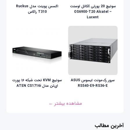
سوئیچ 20 پورتی آلکاتل لوسنت
اکسس پوینت مدل Ruckus
OS6900-T20 Alcatel –
T310 راکاس
Lucent
سرور رک‌مونت ایسوس ASUS
سوئیچ KVM تحت شبکه ۱۶ پورت
RS540-E9-RS36-E
ای‌تن مدل ATEN CS1716i
مشاهده بیشتر ←
آخرین مطالب