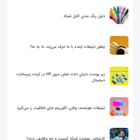
دلیل رنگ بندی کابل شبکه
چطور تبلیغات آینده با ما حرف می‌زند، نه به ما؟
زیر پوست دنیای داده؛ نقش سرور HP در آینده زیرساخت
دیجیتال
تبلیغات هوشمند؛ وقتی الگوریتم جای خلاقیت را می‌گیرد
کارشناس عملیات شبکه کیست و چه وظایفی دارد؟