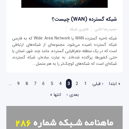
شبکه گسترده (WAN) چیست؟
حمیدرضا تائبی
فناوری شبکه
شبکه ناحیه گسترده WAN یا Wide Area Network که به فارسی
شبکه گسترده نامیده می‌شود، مجموعه‌ای از شبکه‌های ارتباطی
است که در یک منطقه جغرافیایی گسترده، مانند چند شهر، استان یا
حتی کشورها، پراکنده شده‌اند. به عبارت ساده‌تر، شبکه گسترده،
شبکه‌ای است که شبکه‌های کوچک‌تر را به هم متصل...
صفحه‌ها
« ابتدا
‹ قبلی
1
2
3
4
5
6
7
8
9
…
بعدی ›
انتها »