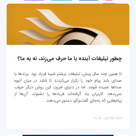
چطور تبلیغات آینده با ما حرف می‌زند، نه به ما؟
تا همین چند سال پیش، تبلیغات بیشتر شبیه فریاد بود. برندها با
صدای بلند پیام خود را تکرار می‌کردند تا شاید در میان انبوه
صداها شنیده شوند. اما در دنیای امروز، این روش دیگر جواب
نمی‌دهد. کاربران یاد گرفته‌اند فریادها را نشنوند. آن‌ها از
پیام‌هایی که به‌جای گفت‌وگو، دستور می‌دهند...
22/08/1404 - 16:30