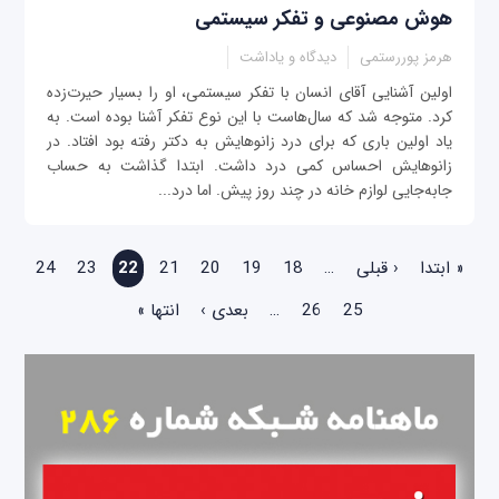
هوش مصنوعی و تفکر سیستمی
هرمز پوررستمی
دیدگاه و یاداشت
اولین آشنایی آقای انسان با تفکر سیستمی، او را بسیار حیرت‌زده
کرد. متوجه شد که سال‌هاست با این نوع تفکر آشنا بوده است. به
یاد اولین باری که برای درد زانو‌هایش به دکتر رفته بود افتاد. در
زانوهایش احساس کمی درد داشت. ابتدا گذاشت به حساب
جابه‌جایی لوازم خانه در چند روز پیش. اما درد...
صفحه‌ها
« ابتدا
‹ قبلی
…
18
19
20
21
22
23
24
25
26
…
بعدی ›
انتها »