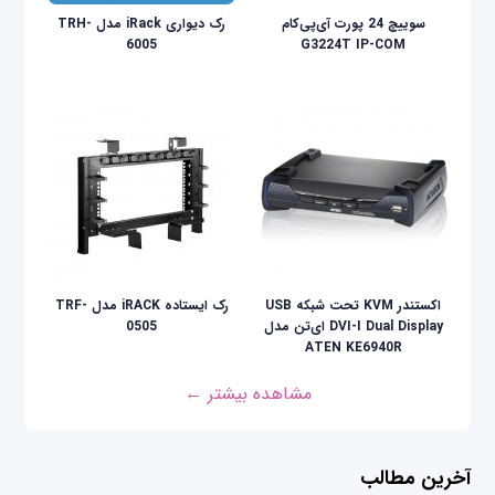
سوییچ 24 پورت آی‌پی‌کام
رک دیواری iRack مدل TRH-
6005
G3224T IP-COM
اکستندر KVM تحت شبکه USB
رک ایستاده iRACK مدل TRF-
DVI-I Dual Display ای‌تن مدل
0505
ATEN KE6940R
مشاهده بیشتر ←
آخرین مطالب