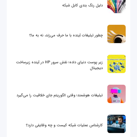
دلیل رنگ بندی کابل شبکه
چطور تبلیغات آینده با ما حرف می‌زند، نه به ما؟
زیر پوست دنیای داده؛ نقش سرور HP در آینده زیرساخت
دیجیتال
تبلیغات هوشمند؛ وقتی الگوریتم جای خلاقیت را می‌گیرد
کارشناس عملیات شبکه کیست و چه وظایفی دارد؟