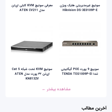
سوئیچ غیرمدیریتی هایک ویژن
معرفی سوئیچ KVM کابلی ای‌تن
Hikvision DS-3E0109P-E
مدل ATEN CV211
سوییچ 9 پورت POE گیگابیتی
سوئیچ KVM تحت شبکه Cat 5
تندا TENDA TEG1009P-EI
ای‌تن ۳۲ پورت مدل ATEN
KN8132V
مشاهده بیشتر ←
آخرین مطالب