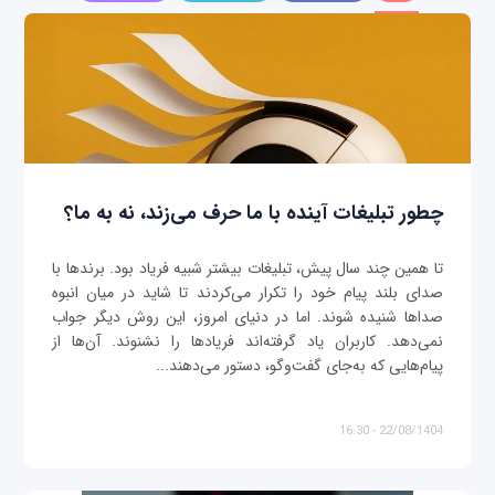
چطور تبلیغات آینده با ما حرف می‌زند، نه به ما؟
تا همین چند سال پیش، تبلیغات بیشتر شبیه فریاد بود. برندها با
صدای بلند پیام خود را تکرار می‌کردند تا شاید در میان انبوه
صداها شنیده شوند. اما در دنیای امروز، این روش دیگر جواب
نمی‌دهد. کاربران یاد گرفته‌اند فریادها را نشنوند. آن‌ها از
پیام‌هایی که به‌جای گفت‌وگو، دستور می‌دهند...
22/08/1404 - 16:30