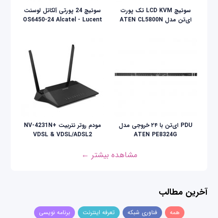
سوئيچ LCD KVM تک پورت
سوئیچ 24 پورتی آلکاتل لوسنت
ای‌تن مدل ATEN CL5800N
OS6450-24 Alcatel - Lucent
PDU ای‌تن با ۲۴ خروجی مدل
مودم روتر نتربیت +NV-4231N
VDSL & VDSL/ADSL2
ATEN PE8324G
مشاهده بیشتر ←
آخرین مطالب
همه
فناوری شبکه
تعرفه اینترنت
برنامه نویسی