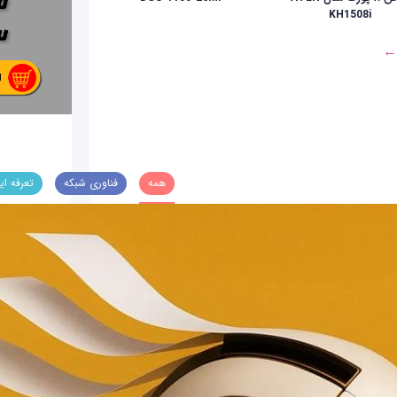
KH1508i
 ←
همه
فناوری شبکه
تعرفه ای