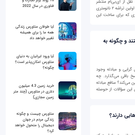
10 روند برتر تجارت و
قل از آی‌بی‌ام منتشر
فناوری در سال 2022
شده نشان می‌دهد این شرکت بزرگ توانسته است اولین تراشه ۲ نانومتری
وری که برای ساخت این
آیا طوفان متاورس زندگی
همه ما را برای همیشه
تغییر خواهد داد
ند و چگونه به
آیا ورود ایرانیان به دنیای
متاورس امکان‌پذیر است؟
چگونه؟
رایی و مبادله وجود
سخ باقی می‌گذارد. چه
 می‌کند؟ منافع مبادله
خرید زمین 4.3 میلیون
این سؤالات از حوصله
دلاری در متاورس (چند متر
زمین مجازی)
متاورس چیست و چگونه
هایی دارند؟
زندگی مردم در جهان
دیجیتال را متحول خواهد
کرد؟