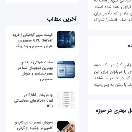
سکوی پردازش جریانی متن‌باز است که
 آپاچی اهدا شده‌ است.
بالا و کم تأخیر برای
آخرین مطالب
یک صف انتشار/اشتراک
قیمت سرور گرافیکی | خرید
GPU Server مخصوص
ه
هوش مصنوعی، رندرینگ
سایت شرکتی حرفه‌ای؛
 (فین‌تک) در یک دهه
ویترین دیجیتال شما در
ی را می‌توان برای این
عصر جستجو و هوش
که در حاضر ما شاهد
مصنوعی
 با رفتن به پس‌‌زمینه
چالش‌های RAM در
Workloadهای محاسباتی
HPC
ل بهتری در حوزه
آموزش تعمیرات لپ‌تاپ و
کامپیوتر؛ چگونه از گرانی