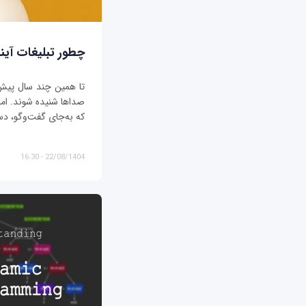
چطور تبلیغات آیند
تا همین چند سال پیش، ت
صداها شنیده شوند. اما د
که به‌جای گفت‌وگو، دس
22/08/1404 - 16:30