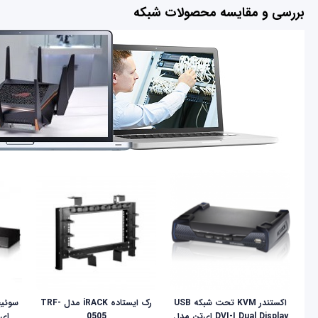
بررسی و مقایسه محصولات شبکه
اکستندر KVM تحت شبکه USB
رک ایستاده iRACK مدل TRF-
DVI-I Dual Display ای‌تن مدل
0505