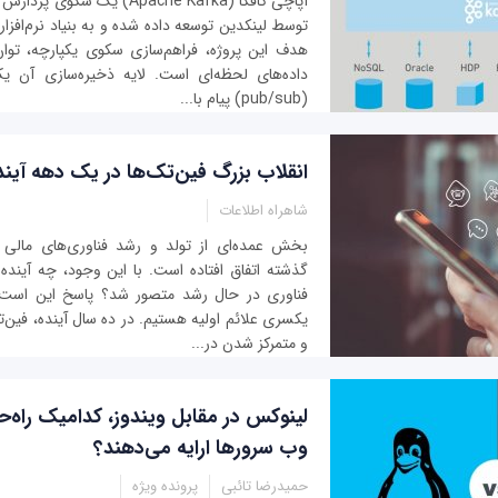
آپاچی کافکا (Apache Kafka) یک 
توسط لینکدین توسعه داده شده و به بنیاد نرم‌افزار
هدف این پروژه، فراهم‌سازی سکوی یکپارچه، توان 
داده‌های لحظه‌ای است. لایه ذخیره‌سازی آن 
(pub/sub) پیام با...
انقلاب بزرگ فین‌تک‌ها در یک دهه آیند
شاهراه اطلاعات
بخش عمده‌ای از تولد و رشد فناوری‌های مالی
گذشته اتفاق افتاده است. با این وجود، چه آینده‌ا
فناوری در حال رشد متصور شد؟ پاسخ این است 
یکسری علائم اولیه هستیم. در ده سال آینده، فین‌تک
و متمرکز شدن در...
لینوکس در مقابل ویندوز، کدامیک راه‌ح
وب سرورها ارایه می‌دهند؟
حمیدرضا تائبی
پرونده ویژه