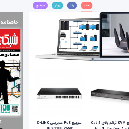
همه
رک
روتر
سوئیچ
سوئیچ KVM تراکم بالای Cat 4
سوییچ PoE مدیریتی D-LINK
ای‌تن ۸ پورت مدل ATEN
DGS-1100-26MP