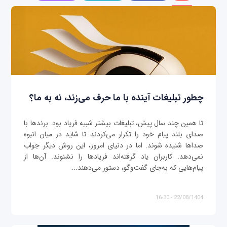
چطور تبلیغات آینده با ما حرف می‌زند، نه به ما؟
تا همین چند سال پیش، تبلیغات بیشتر شبیه فریاد بود. برندها با
صدای بلند پیام خود را تکرار می‌کردند تا شاید در میان انبوه
صداها شنیده شوند. اما در دنیای امروز، این روش دیگر جواب
نمی‌دهد. کاربران یاد گرفته‌اند فریادها را نشنوند. آن‌ها از
پیام‌هایی که به‌جای گفت‌وگو، دستور می‌دهند...
22/08/1404 - 16:30