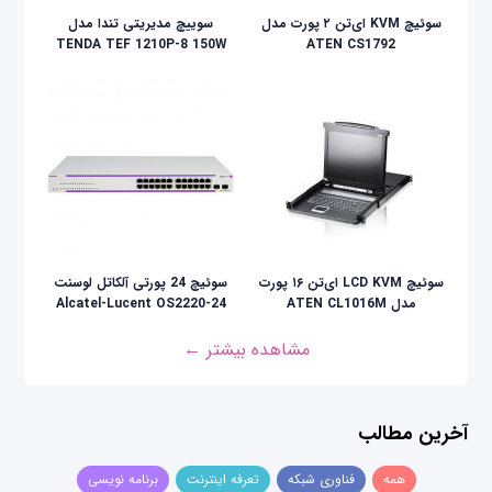
سوئیچ KVM ای‌تن ۲ پورت مدل
سوییچ مدیریتی تندا مدل
TENDA TEF 1210P-8 150W
ATEN CS1792
سوئيچ LCD KVM ای‌تن ۱۶ پورت
سوئیچ 24 پورتی آلکاتل لوسنت
مدل ATEN CL1016M
Alcatel-Lucent OS2220-24
مشاهده بیشتر ←
آخرین مطالب
همه
فناوری شبکه
تعرفه اینترنت
برنامه نویسی