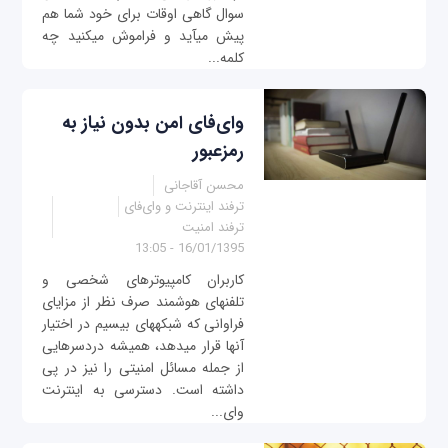
سوال گاهی اوقات برای خود شما هم
پیش می‎آید و فراموش می‎کنید چه
کلمه...
وای‌فای امن بدون نیاز به
رمزعبور
محسن آقاجانی
ترفند اینترنت و وای‌فای
ترفند امنیت
16/01/1395 - 13:05
کاربران کامپیوترهای شخصی و
تلفن‎های هوشمند صرف نظر از مزایای
فراوانی که شبکه‎های بی‎سیم در اختیار
آنها قرار می‎دهد، همیشه دردسرهایی
از جمله مسائل امنیتی را نیز در پی
داشته است. دسترسی به اینترنت
وای‎...