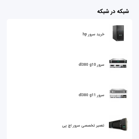
شبکه در شبکه
خرید سرور hp
سرور dl380 g10
سرور dl380 g11
تعمیر تخصصی سرور اچ پی