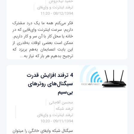
حمید نیک‌روش
ترفند اینترنت و وای‌فای
08/12/1394 - 11:20
فکر می‌کنم همه ما یک درد مشترک
داریم: سرعت اینترنت وای‌فایی که در
خانه یا محل کار با آن سر و کار داریم.
ممکن است بعضی اوقات به‌قدری از
این بابت اعصابمان به‌هم بریزد که
ترجیح بدهیم هر بار که نیاز به...
4 ترفند افزایش قدرت
سیگنال‌های روترهای
بی‌سیم
محسن آقاجانی
ترفند شبکه
ترفند اینترنت و وای‌فای
09/11/1394 - 10:20
سیگنال شبکه وای‎فای خانگی را می‎توان