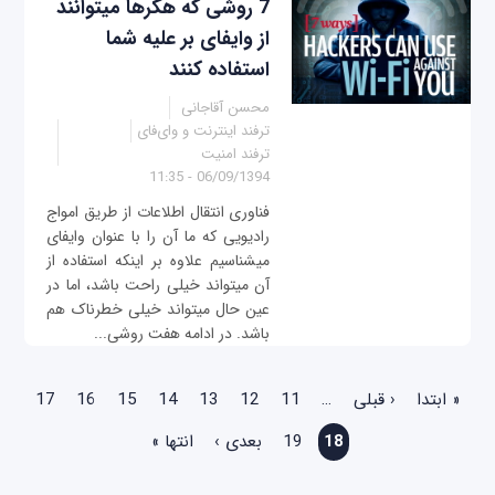
7 روشی که هکرها می‎‎توانند
از وای‎فای بر عليه شما
استفاده کنند
محسن آقاجانی
ترفند اینترنت و وای‌فای
ترفند امنیت
06/09/1394 - 11:35
فناوری انتقال اطلاعات از طریق امواج
رادیویی که ما آن را با عنوان وای‎فای
می‎شناسیم علاوه بر اینکه استفاده از
آن می‎تواند خیلی راحت باشد، اما در
عين حال می‎تواند خیلی خطرناک هم
باشد. در ادامه هفت روشی...
صفحه‌ها
« ابتدا
‹ قبلی
…
11
12
13
14
15
16
17
18
19
بعدی ›
انتها »