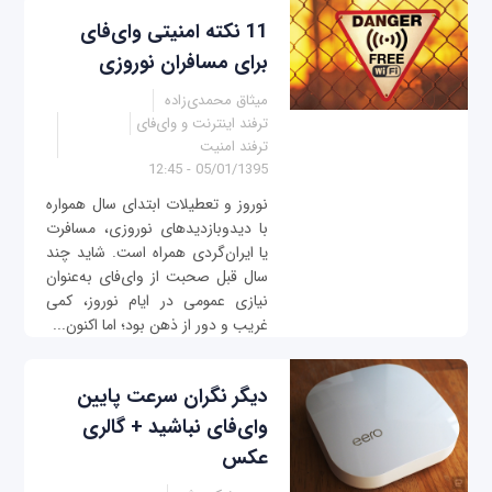
11 نکته امنیتی وای‌فای
برای مسافران نوروزی
میثاق محمدی‌زاده
ترفند اینترنت و وای‌فای
ترفند امنیت
05/01/1395 - 12:45
نوروز و تعطیلات ابتدای سال همواره
با دیدوبازدیدهای نوروزی، مسافرت
یا ایران‌گردی همراه است. شاید چند
سال قبل صحبت از وای‌فای به‌عنوان
نیازی عمومی در ایام نوروز، کمی
غریب و دور از ذهن بود؛ اما اکنون...
دیگر نگران سرعت پایین
وای‌فای نباشید + گالری
عکس