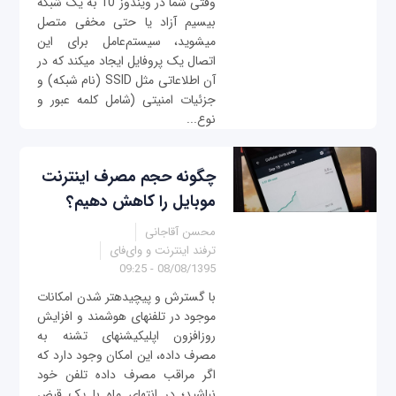
وقتی شما در ویندوز 10 به یک شبکه
بی‎سیم آزاد یا حتی مخفی متصل
می‎شوید، سیستم‌عامل برای این
اتصال یک پروفایل ایجاد می‎کند که در
آن اطلاعاتی مثل SSID (نام شبکه) و
جزئیات امنیتی (شامل کلمه عبور و
نوع...
چگونه حجم مصرف اینترنت
موبایل را کاهش دهیم؟
محسن آقاجانی
ترفند اینترنت و وای‌فای
08/08/1395 - 09:25
با گسترش و پیچیده‎تر شدن امکانات
موجود در تلفن‎های هوشمند و افزایش
روزافزون اپلیکیشن‎های تشنه به
مصرف داده، این امکان وجود دارد که
اگر مراقب مصرف داده تلفن خود
نباشید؛ در انتهای ماه با یک قبض