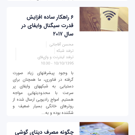
۶ راهکار ساده افزایش
قدرت سیگنال وای‎فای در
سال ۲۰۱۷
محسن آقاجانی
ترفند شبکه
ترفند اینترنت و وای‌فای
10/10/1395 - 10:30
با وجود پیشرفت‎های زیاد صورت
گرفته در فناوری، ما همچنان برای
دستیابی به شبکه‎های وای‎فای پر
سرعت با محدودیت‎هایی مواجه
هستیم. امواج رادیویی ارسال شده از
روترهای خانگی بسیار ضعيف و
شکننده بوده و به...
چگونه مصرف دیتای گوشی