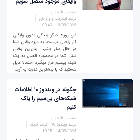
وای‎فای موجود متصل شویم
محسن آقاجانی
ترفند اینترنت و وای‌فای
18/08/1395 - 09:40
این روزها دیگر زندگی بدون وای‎فای
کار راحتی نیست، به ویژه وقتی شما
در حال سفر باشید. بنابراین وقتی
تلفن شما در محدوده اتصال به یک
شبکه بی‎سیم قرار می‎گیرد احتمالا مایل
هستید که با بیشترین قدرت به آن...
چگونه در ویندوز ۱۰ اطلاعات
شبکه‌های بی‌سیم را پاک
کنیم
محسن آقاجانی
ترفند ویندوز 10
ترفند شبکه
14/08/1395 - 10:35