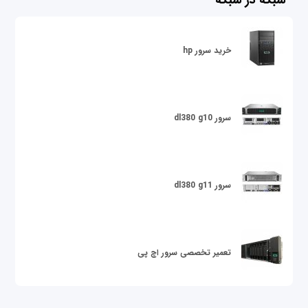
شبکه در شبکه
خرید سرور hp
سرور dl380 g10
سرور dl380 g11
تعمیر تخصصی سرور اچ پی