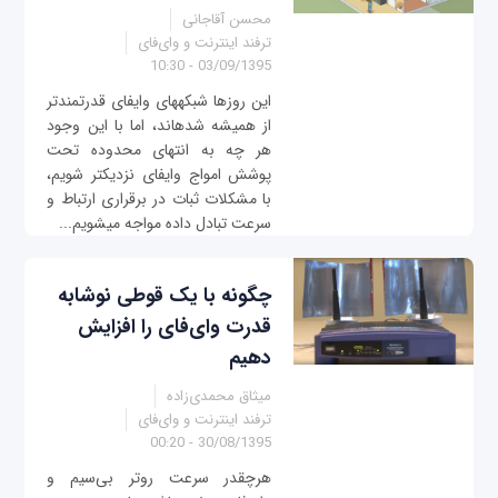
محسن آقاجانی
ترفند اینترنت و وای‌فای
03/09/1395 - 10:30
این روزها شبکه‎های وای‎فای قدرتمندتر
از همیشه شده‎اند، اما با این وجود
هر چه به انتهای محدوده تحت
پوشش امواج وای‎فای نزدیک‎تر شویم،
با مشکلات ثبات در برقراری ارتباط و
سرعت تبادل داده مواجه می‎شويم...
چگونه با یک قوطی نوشابه
قدرت وای‌فای را افزایش
دهیم
میثاق محمدی‌زاده
ترفند اینترنت و وای‌فای
30/08/1395 - 00:20
هرچقدر سرعت روتر بی‌سیم و