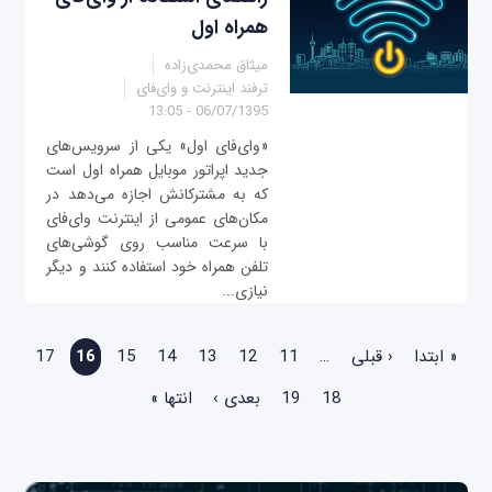
همراه اول
میثاق محمدی‌زاده
ترفند اینترنت و وای‌فای
06/07/1395 - 13:05
«وای‌فای اول» یکی از سرویس‌های
جدید اپراتور موبایل همراه اول است
که به مشترکانش اجازه می‌دهد در
مکان‌های عمومی از اینترنت وای‌فای
با سرعت مناسب روی گوشی‌های
تلفن همراه خود استفاده کنند و دیگر
نیازی...
صفحه‌ها
« ابتدا
‹ قبلی
…
11
12
13
14
15
16
17
18
19
بعدی ›
انتها »