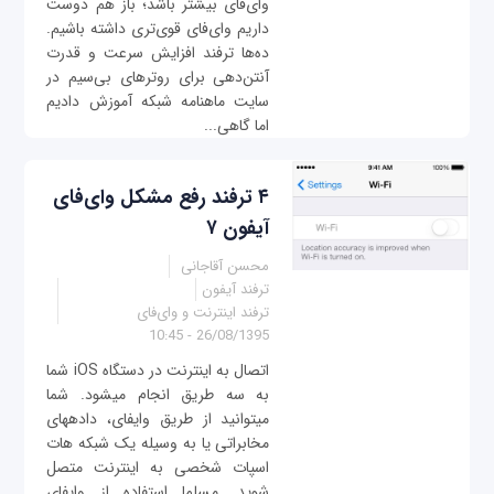
وای‌فای بیشتر باشد؛ باز هم دوست
داریم وای‌فای قوی‌تری داشته باشیم.
ده‌ها ترفند افزایش سرعت و قدرت
آنتن‌دهی برای روترهای بی‌سیم در
سایت ماهنامه شبکه آموزش دادیم
اما گاهی...
۴ ترفند رفع مشکل وای‌فای
آیفون ۷
محسن آقاجانی
ترفند آیفون
ترفند اینترنت و وای‌فای
26/08/1395 - 10:45
اتصال به اینترنت در دستگاه iOS شما
به سه طریق انجام می‎شود. شما
می‎توانید از طریق وای‎فای، داده‎های
مخابراتی یا به وسیله یک شبکه هات
اسپات شخصی به اینترنت متصل
شويد. مسلما استفاده از وای‎فای