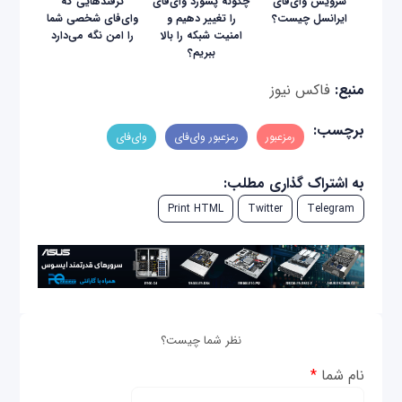
سرویس وای‌فای
چگونه پسورد وای‌فای
ترفندهایی که
ایرانسل چیست؟
را تغییر دهیم و
وای‌فای شخصی شما
امنیت شبکه را بالا
را امن نگه می‌دارد
ببریم؟
منبع:
فاکس نیوز
برچسب:
رمزعبور
رمزعبور وای‌فای
وای‌فای
به اشتراک گذاری مطلب:
Print HTML
Twitter
Telegram
نظر شما چیست؟
نام شما
*