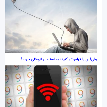
وای‌فای را فراموش کنید؛ به استقبال لای‌فای بروید!