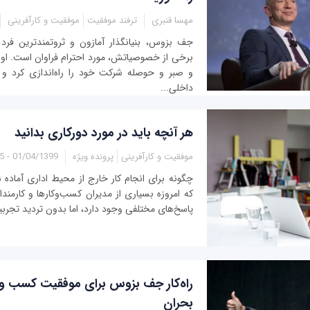
مهسا قنبری
ترفند موفقیت
موفقیت و کارآفرینی
جف بزوس، بنیانگذار آمازون و ثروتمندترین فرد
برخی از خصوصیاتش، مورد احترام فراوان است. او 
و صبر و حوصله شرکت خود را راه‌اندازی کرد و ا
داخلی...
هر آنچه باید در مورد دورکاری بدانید
موفقیت و کارآفرینی
پرونده ویژه
01/04/1399 - 13:25
چگونه برای انجام کار خارج از محیط اداری آماده
که امروزه بسیاری از مدیران کسب‌وکارها و کارمندا
پاسخ‌های مختلفی وجود دارد، اما بدون تردید تجربی
راه‌کار جف بزوس برای موفقیت کسب و ک
بحران