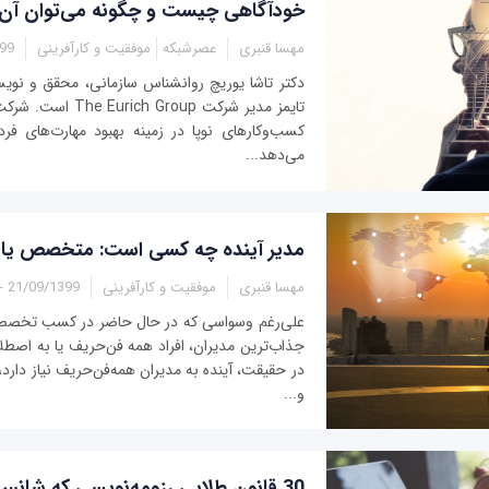
خودآگاهی چیست و چگونه می‌توان آن‌را 
مهسا قنبری
عصرشبکه
موفقیت و کارآفرینی
6:15
دکتر تاشا یوریچ روانشناس سازمانی، محقق و نوی
تایمز مدیر شرکت Group
کسب‌وکارهای نوپا در زمینه بهبود مهارت‌های فر
می‌دهد...
مدیر آینده چه کسی است: متخصص یا ه
مهسا قنبری
موفقیت و کارآفرینی
21/09/1399 - 06:20
علی‌رغم وسواسی که در حال حاضر در کسب تخصص 
جذاب‌ترین مدیران، افراد همه فن‌حریف یا به اصطل
در حقیقت، آینده به مدیران همه‌فن‌حریف نیاز دارد
و...
30 قانون طلایی رزومه‌نویسی که شانس