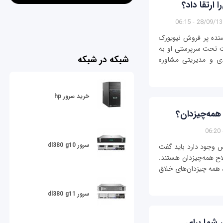
ارتقا داد؟
28/09/1399 - 0
سنده پر فروش نیویورک
The Eurich  است. شرکت تحت سرپرستی او به
شبکه در شبکه
دی و مدیریتی مشاوره
خرید سرور hp
مه‌چیزدان؟
سرور dl380 g10
وجود دارد باید گفت
اح همه‌‌چیزدان هستند.
، همه چیزدان‌های خلاق
سرور dl380 g11
 شما برای