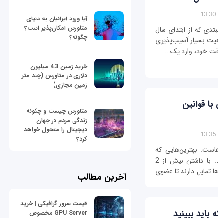
آیا ورود ایرانیان به دنیای
متاورس امکان‌پذیر است؟
بتدی که از ابتدای سال
چگونه؟
ضعیت بسیار آسیب‌پذیری
قت خود، وارد یک...
خرید زمین 4.3 میلیون
دلاری در متاورس (چند متر
زمین مجازی)
با قوانین
متاورس چیست و چگونه
زندگی مردم در جهان
دیجیتال را متحول خواهد
کرد؟
هاست. بهترین‌هایی که
شایسته کار کردن در بزرگترین شرکت دنیا هستند. با داشتن بیش از 2
تمایل دارند تا عضوی
آخرین مطالب
قیمت سرور گرافیکی | خرید
GPU Server مخصوص