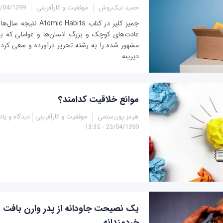
حمید نیک‌روش
موفقیت و کارآفرینی
04/1399 - 13:50
جمیز کلیر در کتاب Habits
عادت‌های کوچک و بزرگ انسان‌ها و عواملی که با
مشهور شده را به رشته تحریر درآورده و سعی کرد
دیرینه...
موانع خلاقیت کدامند؟
هرمز پوررستمی
موفقیت و کارآفرینی
دیدگاه و یا
23/04/1399 - 13:35
یک نصیحت جاودانه از پدر وارن بافت ب
خردمندانه