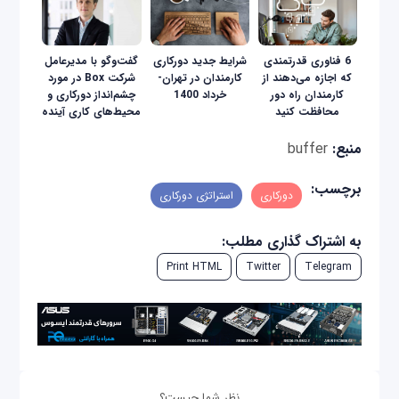
6 فناوری قدرتمندی
شرایط جدید دورکاری
گفت‌وگو با مدیرعامل
که اجازه می‌دهند از
کارمندان در تهران-
شرکت Box در مورد
کارمندان راه دور
خرداد 1400
چشم‌انداز دورکاری و
محافظت کنید
محیط‌های کاری آینده
منبع:
buffer
برچسب:
دورکاری
استراتژی دورکاری
به اشتراک گذاری مطلب:
Print HTML
Twitter
Telegram
نظر شما چیست؟