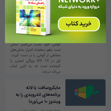
با کمک نشانگرهای رنگی
iOS 14
مهدی صنعت‌جو
اخبار
اخبار جهان
امنیت
موبایل
تبلت
اپلیکیشن
28/09/1399 - 06:00
بسیاری از نرم‌افزارهایی که بر روی
گوشی خود نصب می‌کنیم، ممکن
است بطور مخفیانه کنترل بخش‌های
مختلفی از گوشی را در دست گیرند.
اپل در iOS 14 ویژگی امنیتی را
گنجانده است که به کاربر کمک
می‌کند دریابد...
مایکروسافت با لاته
برنامه‌های اندرویدی را به
ویندوز ۱۰ می‌آورد!
سجاد صبح خیز
اخبار جهان