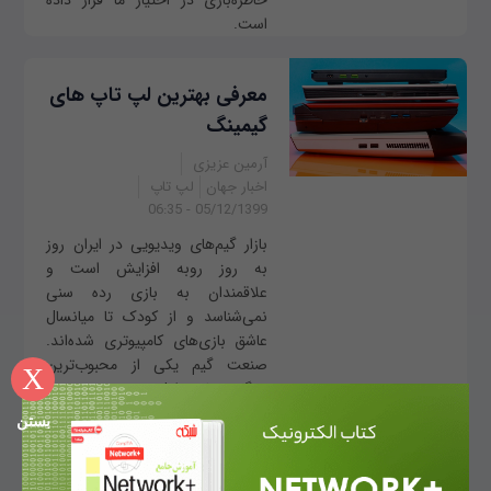
خاطره‌بازی در اختیار ما قرار داده
است.
معرفی بهترین لپ تاپ های
گیمینگ
آرمین عزیزی
اخبار جهان
لپ تاپ
05/12/1399 - 06:35
بازار گیم‌های ویدیویی در ایران روز
به روز روبه افزایش است و
علاقمندان به بازی رده سنی
نمی‌شناسد و از کودک تا میانسال
عاشق بازی‌های کامپیوتری شده‌اند.
صنعت گیم یکی از محبوب‌ترین
X
سرگرمی‌ها در طول ده...
بستن
افشای جاسوسی نرم‌افزارها