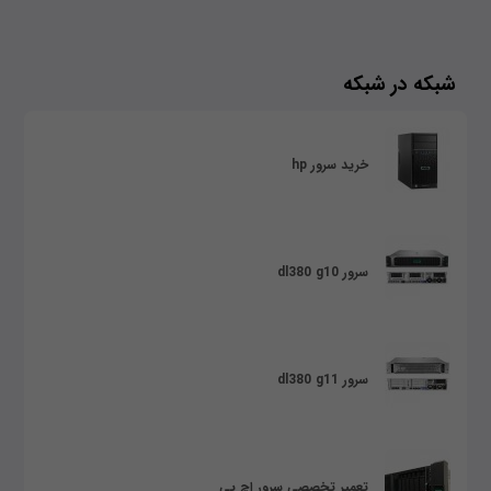
شبکه در شبکه
خرید سرور hp
سرور dl380 g10
سرور dl380 g11
تعمیر تخصصی سرور اچ پی