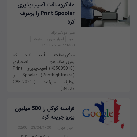
مایکروسافت آسیب‌پذیری
Print Spooler را برطرف
کرد
علی مولایی‌نژاد
اخبار
اخبار جهان
امنیت
25/04/1400 - 14:32
مایکروسافت تأیید کرد که
به‌روزرسانی‌های اضطراری
(KB5005010) آسیب‌پذیری Print
Spooler (PrintNightmare) را
برطرف می‌کنند (CVE-2021-
34527).
فرانسه گوگل را 500 میلیون
یورو جریمه کرد
اخبار جهان
23/04/1400 - 02:00