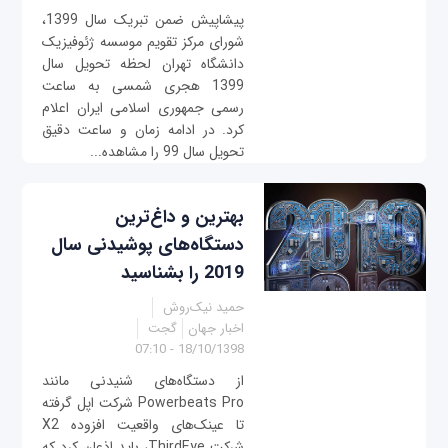
پیشاپیش ضمن تبریک سال 1399،
شورای مرکز تقویم موسسه ژئوفیزیک
دانشگاه تهران لحظه تحویل سال
1399 هجری شمسی به ساعت
رسمی جمهوری اسلامی ایران اعلام
کرد. در ادامه زمان و ساعت دقیق
تحویل سال 99 را مشاهده...
بهترین و داغ‌ترین
دستگاه‌های پوشیدنی سال
2019 را بشناسید
حمید نیک‌روش
اخبار جهان
گجت
18/10/1398 - 07:10
از دستگاه‌های شنیدنی مانند
Powerbeats Pro شرکت اپل گرفته
تا عینک‌های واقعیت افزوده X2
شرکت ThirdEye، باید اذعان کرد که