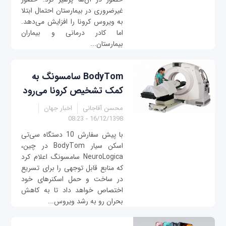
غیرضروری در بیمارستان احتمال ابتلا
به ویروس کرونا را افزایش می‌دهد.
اما کادر درمانی و بیماران
بیمارستان...
BodyTom سامسونگ به
کمک تشخیص کرونا می‌رود
محسن آقاجانی
اخبار جهان
16/12/1398 - 08:23
با پیش سفارش 10 دستگاه سی‌تی
اسکن سیار BodyTom در چین،
NeuroLogica سامسونگ اعلام كرد
که منابع قابل توجهی را برای تسریع
در ساخت و حمل اسکنرهای خود
اختصاص خواهد داد تا به کاهش
بحران رو به رشد ویروس...