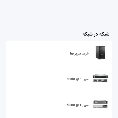
شبکه در شبکه
خرید سرور hp
سرور dl380 g10
سرور dl380 g11