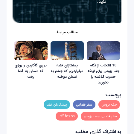
کنید.
مطالب مرتبط
10 انتخاب از نگاه
پیشتازان فضا؛
یوری گاگارین و روزی
جف بزوس برای اینکه
میلیاردری که چشم به
که انسان به فضا
حسرت گذشته را
آسمان دوخته
رفت
نخورید
برچسب:
جف بزوس
سفر فضایی
پیشگامان فضا
سفر فضایی جف بزوس
jeff bezos
به اشتراک گذاری مطلب: