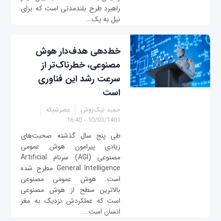
راهبرد طرح بلندمدتی است که برای
نیل به یک...
خط‌دهی هدف‌دار هوش
مصنوعی، خطرناک‌تر از
سرعت رشد این فناوری
است
حمید نیک‌‌روش
عصرشبکه
10/03/1401 - 16:40
طی پنج سال گذشته صحبت‌های
زیادی پیرامون هوش عمومی
مصنوعی (AGI) سرنام Artificial
General Intelligence مطرح شده
است. هوش عمومی مصنوعی
بالاترین سطح از هوش مصنوعی
است که عملکردش نزدیک به مغز
انسان است...