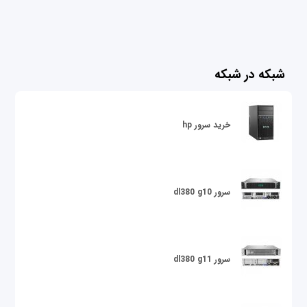
شبکه در شبکه
خرید سرور hp
سرور dl380 g10
سرور dl380 g11