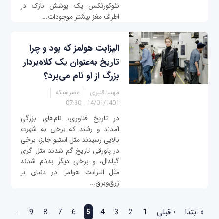
نئوکورتکس یک پوشش نازک در
اطراف مغز بیشتر موجودات...
الیزابت هولمز که بود و چرا
تاریخ به‌عنوان یک کلاه‌بردار
بزرگ از او نام می‌برد؟
مهسا قنبری
عصرشبکه
14/01/1401 - 07:30
در تاریخ فناوری، نام‌های بزرگی
آمدند و رفتند که برخی به شهرت
بالایی رسیدند مثل استیو جابز، برخی
در پاورقی تاریخ گم شدند مثل گری
گیلدال، و برخی دیگر بدنام شدند
مثل الیزابت هولمز. در دنیای پر
زرق‌وبرق...
صفحه‌ها
« ابتدا
‹ قبلی
1
2
3
4
5
6
7
8
9
…