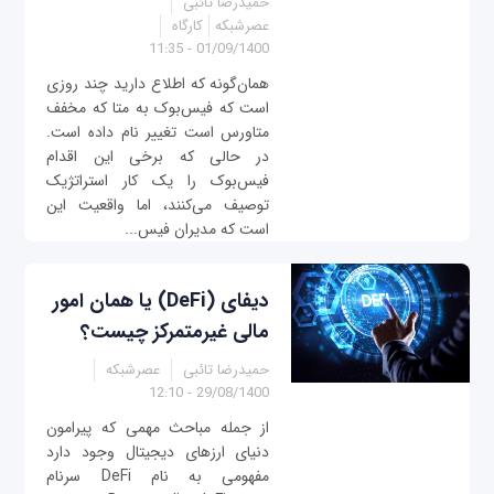
حمیدرضا تائبی
عصرشبکه
کارگاه
01/09/1400 - 11:35
همان‌گونه که اطلاع دارید چند روزی
است که فیس‌بوک به متا که مخفف
متاورس است تغییر نام داده است.
در حالی که برخی این اقدام
فیس‌بوک را یک کار استراتژیک
توصیف می‌کنند، اما واقعیت این
است که مدیران فیس‌...
دیفای (DeFi) یا همان امور
مالی غیرمتمرکز چیست؟
حمیدرضا تائبی
عصرشبکه
29/08/1400 - 12:10
از جمله مباحث مهمی که پیرامون
دنیای ارزهای دیجیتال وجود دارد
مفهومی به نام DeFi سرنام