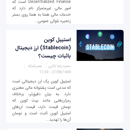
Decentralized Finance است که
امور مالی غیرمتمرکز نام دارد که
خدمات مالی همتا به همتا روی بستر
زنجیره بلوکی عمومی...
استیبل کوین
(Stablecoin) ارز دیجیتال
باثبات چیست؟
حمیدرضا تائبی
عصرشبکه
27/08/1400 - 17:30
استیبل کوین‌ یک ارز دیجیتالی است
که مدعی است پشتوانه‌ مالی معتبری
دارد. به بیان دقیق‌تر، برخلاف
رمزارزهایی مانند بیت کوین که
نوسان قیمت دارد، قیمت ارزهای
استیبل کوین ثابت است و نوسان
آن‌ها را تهدید...