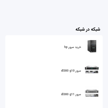
شبکه در شبکه
خرید سرور hp
سرور dl380 g10
سرور dl380 g11