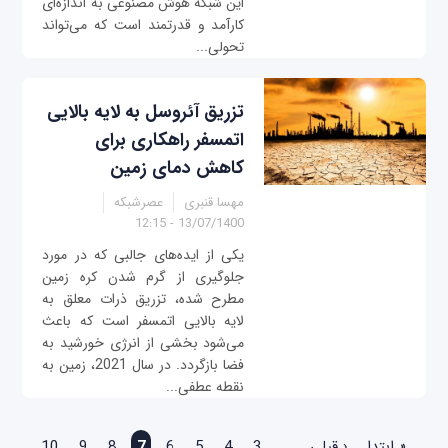
این شبکه هوش مصنوعی به اندازه‌ای
کارآمد و قدرتمند است که می‌تواند
تحولی...
تزریق آئروسل به لایه بالایی
اتمسفر راهکاری برای
کاهش دمای زمین
مهسا قنبری
عصرشبکه
13/07/1400 - 12:15
یکی از ایده‌های جالبی که در مورد
جلوگیری از گرم شدن کره زمین
مطرح شده، تزریق ذرات معلق به
لایه بالایی اتمسفر است که باعث
می‌شود بخشی از انرژی خورشید به
فضا بازگردد. در سال 2021، زمین به
نقطه عطفی...
صفحه‌ها
« ابتدا
‹ قبلی
…
3
4
5
6
7
8
9
10