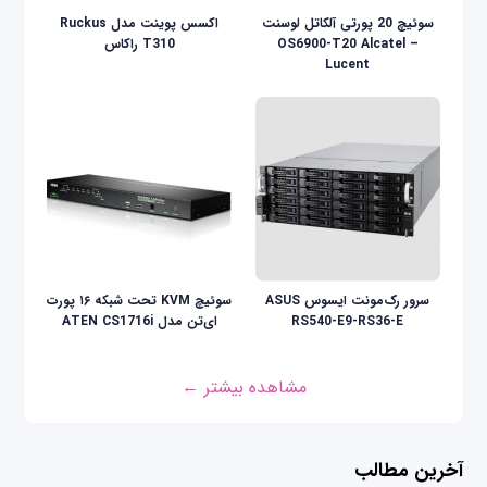
سوئیچ 20 پورتی آلکاتل لوسنت
اکسس پوینت مدل Ruckus
OS6900-T20 Alcatel –
T310 راکاس
Lucent
سرور رک‌مونت ایسوس ASUS
سوئیچ KVM تحت شبکه ۱۶ پورت
RS540-E9-RS36-E
ای‌تن مدل ATEN CS1716i
مشاهده بیشتر ←
آخرین مطالب