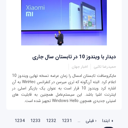
دیدار با ویندوز 10 در تابستان سال جاری
حمیدرضا تائبی
اخبار جهان
مایکروسافت تابستان امسال را زمان عرضه نسخه نهایی ویندوز 10
اعلام کرد. البته آن‌گونه که تری میرسن در کنفرانس WinHec به آن
اشاره کرد ویندوز 10 قرار است به عنوان یک بازیگر اصلی در
اینترنت اشیا باشد. این سیستم‌عامل همچنین به قابلیت های
امنیتی جدیدی همچون Windows Hello تجهیز شده است.
صفحه‌ها
« ابتدا
‹ قبلی
…
1231
1232
1233
1234