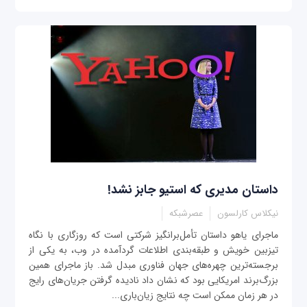
داستان مدیری که استیو جابز نشد!
نيکلاس کارلسون
عصرشبکه
ماجرای ياهو داستان تأمل‌برانگيز شركتی است كه روزگاری با نگاه
تيزبين خويش و طبقه‌بندی اطلاعات گردآمده در وب، به يكی از
برجسته‌ترين چهره‌های جهان فناوری مبدل شد. باز ماجرای همين
بزرگ‌برند امريكايی بود كه نشان داد ناديده گرفتن جريا‌ن‌های رايج
در هر زمان ممکن است چه نتايج زيان‌باری...