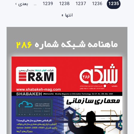
1235
1236
1237
1238
1239
…
بعدی ›
انتها »