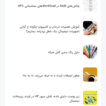
چالش‌های RAM در Workloadهای محاسباتی HPC
آموزش تعمیرات لپ‌تاپ و کامپیوتر؛ چگونه از گرانی
تجهیزات دیجیتال، یک شغل پردرآمد بسازیم؟
دلیل رنگ بندی کابل شبکه
چطور تبلیغات آینده با ما حرف می‌زند، نه به ما؟
زیر پوست دنیای داده؛ نقش سرور HP در آینده زیرساخت
دیجیتال