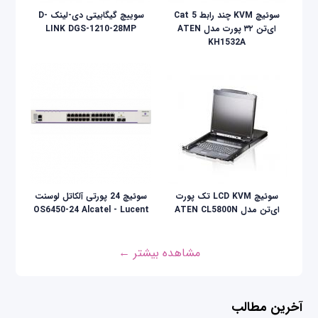
سوئیچ KVM چند رابط Cat 5
سوییچ گیگابیتی دی-لینک D-
ای‌تن ۳۲ پورت مدل ATEN
LINK DGS-1210-28MP
KH1532A
سوئيچ LCD KVM تک پورت
سوئیچ 24 پورتی آلکاتل لوسنت
ای‌تن مدل ATEN CL5800N
OS6450-24 Alcatel - Lucent
مشاهده بیشتر ←
آخرین مطالب