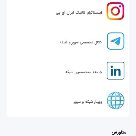
اینستاگرام فالنیک ایران اچ پی
کانال تخصصی سرور و شبکه
جامعه متخصصین شبکه
وبینار شبکه و سرور
متاورس