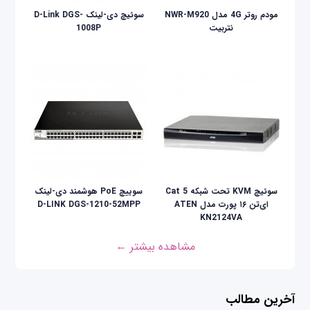
مودم روتر 4G مدل NWR-M920
سوئیچ دی-لینک D-Link DGS-
نتربیت
1008P
سوئیچ KVM تحت شبکه Cat 5
سوییچ PoE هوشمند دی-لینک
ای‌تن ۱۶ پورت مدل ATEN
D-LINK DGS-1210-52MPP
KN2124VA
مشاهده بیشتر ←
آخرین مطالب