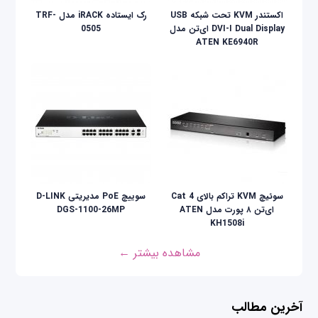
اکستندر KVM تحت شبکه USB
رک ایستاده iRACK مدل TRF-
DVI-I Dual Display ای‌تن مدل
0505
ATEN KE6940R
سوئیچ KVM تراکم بالای Cat 4
سوییچ PoE مدیریتی D-LINK
ای‌تن ۸ پورت مدل ATEN
DGS-1100-26MP
KH1508i
مشاهده بیشتر ←
آخرین مطالب