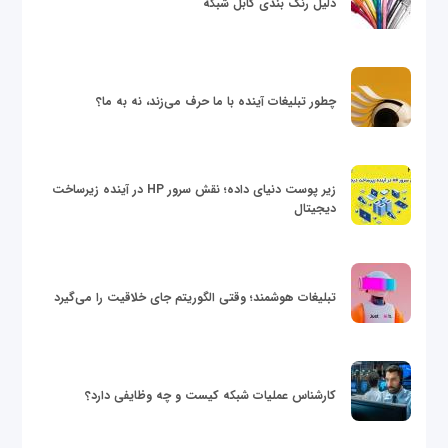
دلیل رنگ بندی کابل شبکه
چطور تبلیغات آینده با ما حرف می‌زند، نه به ما؟
زیر پوست دنیای داده؛ نقش سرور HP در آینده زیرساخت
دیجیتال
تبلیغات هوشمند؛ وقتی الگوریتم جای خلاقیت را می‌گیرد
کارشناس عملیات شبکه کیست و چه وظایفی دارد؟