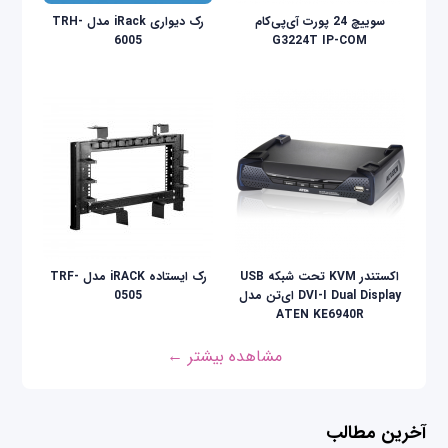
سوییچ 24 پورت آی‌پی‌کام
رک دیواری iRack مدل TRH-
6005
G3224T IP-COM
اکستندر KVM تحت شبکه USB
رک ایستاده iRACK مدل TRF-
DVI-I Dual Display ای‌تن مدل
0505
ATEN KE6940R
مشاهده بیشتر ←
آخرین مطالب