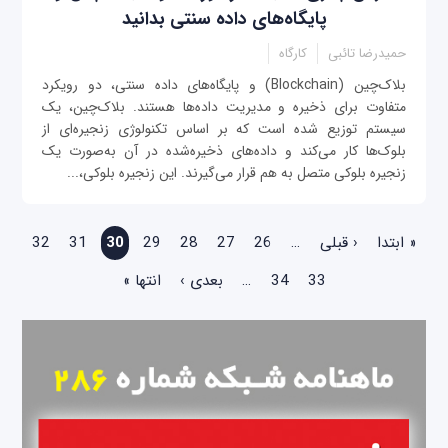
پایگاه‌های داده سنتی بدانید
حمیدرضا تائبی
کارگاه
بلاک‌چین (Blockchain) و پایگاه‌های داده سنتی، دو رویکرد
متفاوت برای ذخیره و مدیریت داده‌ها هستند. بلاک‌چین، یک
سیستم توزیع شده است که بر اساس تکنولوژی زنجیره‌ای از
بلوک‌ها کار می‌کند و داده‌های ذخیره‌شده در آن به‌صورت یک
زنجیره بلوکی متصل به هم قرار می‌گیرند. این زنجیره بلوکی،...
صفحه‌ها
« ابتدا
‹ قبلی
…
26
27
28
29
30
31
32
33
34
…
بعدی ›
انتها »