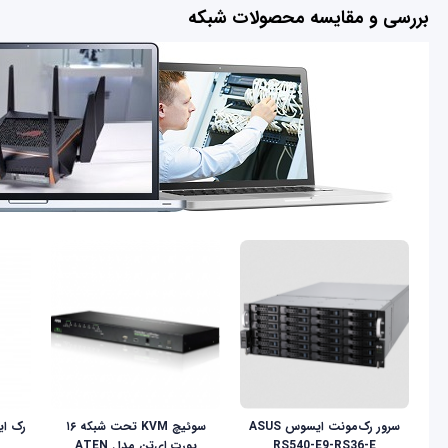
بررسی و مقایسه محصولات شبکه
سرور رک‌مونت ایسوس ASUS
سوئیچ KVM تحت شبکه ۱۶
RS540-E9-RS36-E
پورت ای‌تن مدل ATEN