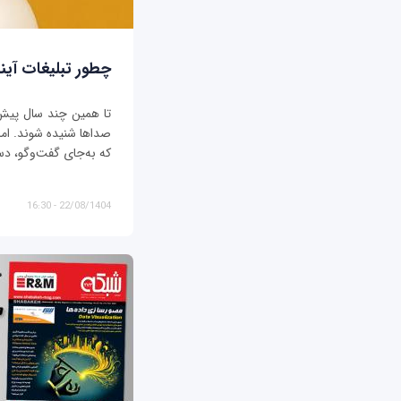
چطور تبلیغات آیند
تا همین چند سال پیش، ت
صداها شنیده شوند. اما د
که به‌جای گفت‌وگو، دس
22/08/1404 - 16:30