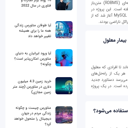
10 روند برتر تجارت و
MariaDB یک سیستم مدیریت پایگاه داده رابطه‌ای (RDBMS) متن‌باز
فناوری در سال 2022
منبع‌باز MySQL توسعه یافته است. این پروژه در
سال ۲۰۰۹ توسط تعدادی از توسعه‌دهندگان اصلی MySQL آغاز شد که از
آیا طوفان متاورس زندگی
همه ما را برای همیشه
تغییر خواهد داد
یمار معلول
آیا ورود ایرانیان به دنیای
متاورس امکان‌پذیر است؟
چگونه؟
اند تا افرادی که معلول
 هر یک از راه‌حل‌های
 می‌رسد دستاورد جدید
خرید زمین 4.3 میلیون
رده است. در یک پروژه
دلاری در متاورس (چند متر
زمین مجازی)
متاورس چیست و چگونه
زندگی مردم در جهان
دیجیتال را متحول خواهد
کرد؟