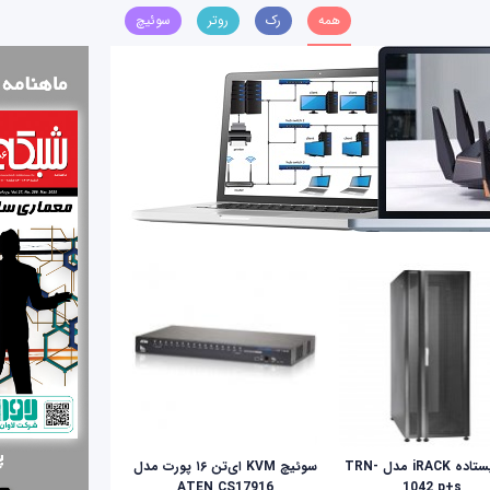
همه
رک
روتر
سوئیچ
رک ایستاده iRACK مدل TRN-
سوئیچ KVM ای‌تن ۱۶ پورت مدل
ATEN CS17916
1042 p+s