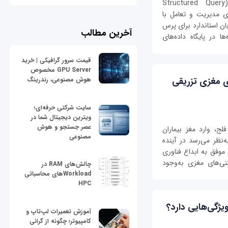
زبان پرس‌وجوی ساخت‌یافته SQL سرنام (Structured Query
برای مدیریت و تعامل با
د. SQL به عنوان یک زبان استاندارد برای پرس
آخرین مطالب
ده‌ها در پایگاه داده‌های
قیمت سرور گرافیکی | خرید
GPU Server مخصوص
ی مغزی تزریقی
هوش مصنوعی، رندرینگ
سایت شرکتی حرفه‌ای؛
ویترین دیجیتال شما در
عصر جستجو و هوش
لج، وارد مغز بیماران
مصنوعی
‌نظر می‌رسد در آینده
موفق به ابداع فناوری
نی‌های مغزی به‌وجود
چالش‌های RAM در
Workloadهای محاسباتی
HPC
گی‌هایی دارد؟
آموزش تعمیرات لپ‌تاپ و
کامپیوتر؛ چگونه از گرانی