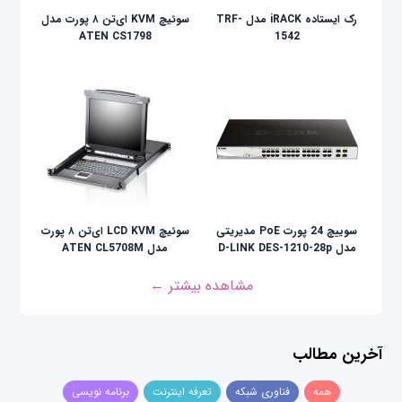
رک ایستاده iRACK مدل TRF-
سوئیچ KVM ای‌تن ۸ پورت مدل
ATEN CS1798
1542
سوییچ 24 پورت PoE مدیریتی
سوئيچ LCD KVM ای‌تن ۸ پورت
مدل D-LINK DES-1210-28p
مدل ATEN CL5708M
مشاهده بیشتر ←
آخرین مطالب
همه
فناوری شبکه
تعرفه اینترنت
برنامه نویسی