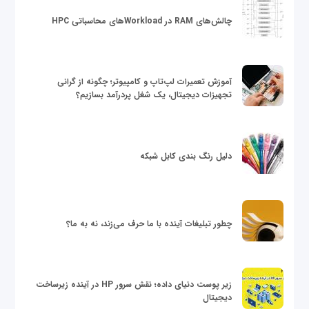
چالش‌های RAM در Workloadهای محاسباتی HPC
آموزش تعمیرات لپ‌تاپ و کامپیوتر؛ چگونه از گرانی
تجهیزات دیجیتال، یک شغل پردرآمد بسازیم؟
دلیل رنگ بندی کابل شبکه
چطور تبلیغات آینده با ما حرف می‌زند، نه به ما؟
زیر پوست دنیای داده؛ نقش سرور HP در آینده زیرساخت
دیجیتال