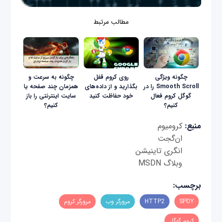
مطالب مرتبط
چگونه ویژگی
روی کروم قفل
چگونه به سرعت و
Smooth Scroll را در
بگذارید و از داده‌های
همزمان چند صفحه یا
گوگل کروم فعال
خود حفاظت کنید
سایت اینترنتی را باز
کنیم؟
کنیم؟
منبع:
کرومیوم
ان‌گجت
انگری تاینیشن
وبلاگ MSDN
برچسب:
SPDY
HTTP2
مرورگر وب
مرورگر کروم
کروم گوگل