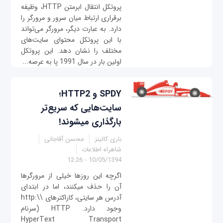
پروتکل انتقال ابرمتن HTTP، وظیفه
برقراری ارتباط میان سرور و مرورگر را
دارد. به عبارت دیگر، مرورگر می‌تواند
با این پروتکل محتوای سایت‌های
مختلف را نشان دهد. این پروتکل
اولین بار در سال 1991 پا به عرصه...
SPDY و HTTP2؛
سایت‌هایی که سریع‌تر
بارگذاری می‎شوند!
باری کالینز
محسن آقاجانی
شاهراه اطلاعات
10/05/1394 - 12:26
اگرچه این روزها خیلی از مرورگرها
آن را حذف می‎کنند، اما در ابتدای
آدرس هر سایتی، کاراکترهای \\:http
وجود دارد. HTTP (سرنام
HyperText Transport