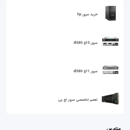
خرید سرور hp
سرور dl380 g10
سرور dl380 g11
تعمیر تخصصی سرور اچ پی
متاورس