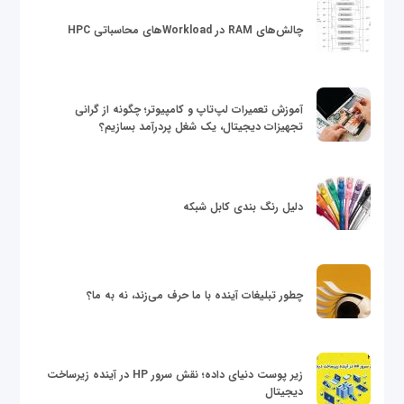
چالش‌های RAM در Workloadهای محاسباتی HPC
آموزش تعمیرات لپ‌تاپ و کامپیوتر؛ چگونه از گرانی
تجهیزات دیجیتال، یک شغل پردرآمد بسازیم؟
دلیل رنگ بندی کابل شبکه
چطور تبلیغات آینده با ما حرف می‌زند، نه به ما؟
زیر پوست دنیای داده؛ نقش سرور HP در آینده زیرساخت
دیجیتال