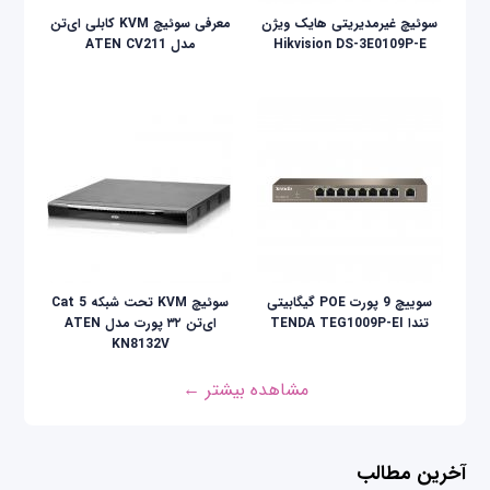
سوئیچ غیرمدیریتی هایک ویژن
معرفی سوئیچ KVM کابلی ای‌تن
Hikvision DS-3E0109P-E
مدل ATEN CV211
سوییچ 9 پورت POE گیگابیتی
سوئیچ KVM تحت شبکه Cat 5
تندا TENDA TEG1009P-EI
ای‌تن ۳۲ پورت مدل ATEN
KN8132V
مشاهده بیشتر ←
آخرین مطالب