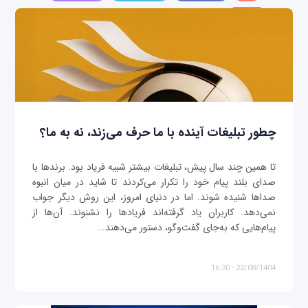
چطور تبلیغات آینده با ما حرف می‌زند، نه به ما؟
تا همین چند سال پیش، تبلیغات بیشتر شبیه فریاد بود. برندها با
صدای بلند پیام خود را تکرار می‌کردند تا شاید در میان انبوه
صداها شنیده شوند. اما در دنیای امروز، این روش دیگر جواب
نمی‌دهد. کاربران یاد گرفته‌اند فریادها را نشنوند. آن‌ها از
پیام‌هایی که به‌جای گفت‌وگو، دستور می‌دهند...
22/08/1404 - 16:30