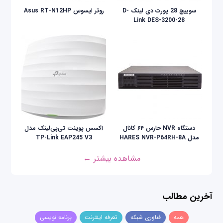
سوییچ 28 پورت دی لینک D-
روتر ایسوس Asus RT-N12HP
Link DES-3200-28
دستگاه NVR حارس ۶۴ کانال
اکسس پوینت تی‌پی‌لینک مدل
مدل HARES NVR-P64RH-8A
TP-Link EAP245 V3
مشاهده بیشتر ←
آخرین مطالب
همه
فناوری شبکه
تعرفه اینترنت
برنامه نویسی