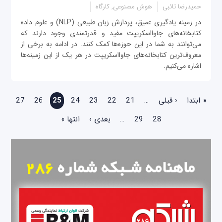
حمیدرضا تائبی
هوش مصنوعی, کارگاه
در زمینه یادگیری عمیق، پردازش زبان طبیعی (NLP) و علوم داده
کتابخانه‌های جاوااسکریپت مفید و قدرتمندی وجود دارند که
می‌توانند به شما در این حوزه‌ها کمک کنند. در ادامه به برخی از
معروف‌ترین کتابخانه‌های جاوااسکریپت در هر یک از این زمینه‌ها
اشاره می‌کنیم.
صفحه‌ها
« ابتدا
‹ قبلی
…
21
22
23
24
25
26
27
28
29
…
بعدی ›
انتها »