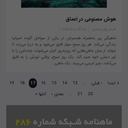
هوش مصنوعی در اعماق
هرمز پوررستمی
دیدگاه و یاداشت
ماهیگیر پیر به‌همراه همسرش در یکی از سواحل آلوده اسپانیا
زندگی می‌کند. هر روز صبح سوار قایق می‌شود و به دریا می‌زند تا
بتواند از میان ماهی‌هایی که روزبه‌روز کم‌تر می‌شوند، چندتایی را با
تور دستی خود صید کند. یک روز صبح، وقتی تورش را به قایق
می‌کشد، چیز غریبی می‌بیند. یک ماهی...
صفحه‌ها
« ابتدا
‹ قبلی
…
13
14
15
16
17
18
19
20
21
…
بعدی ›
انتها »