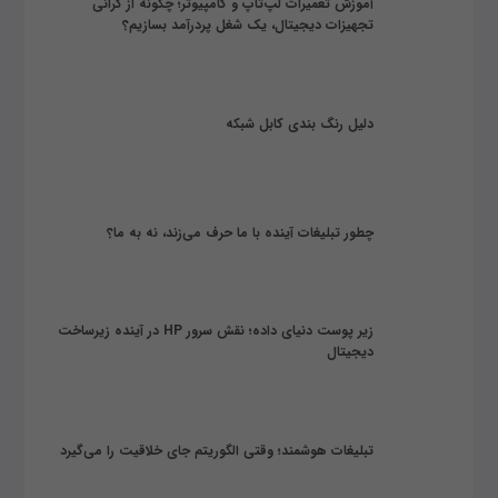
آموزش تعمیرات لپ‌تاپ و کامپیوتر؛ چگونه از گرانی
تجهیزات دیجیتال، یک شغل پردرآمد بسازیم؟
دلیل رنگ بندی کابل شبکه
چطور تبلیغات آینده با ما حرف می‌زند، نه به ما؟
زیر پوست دنیای داده؛ نقش سرور HP در آینده زیرساخت
دیجیتال
تبلیغات هوشمند؛ وقتی الگوریتم جای خلاقیت را می‌گیرد