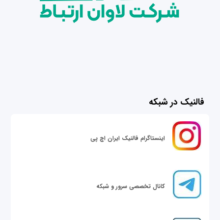
فالنیک در شبکه
اینستاگرام فالنیک ایران اچ پی
کانال تخصصی سرور و شبکه