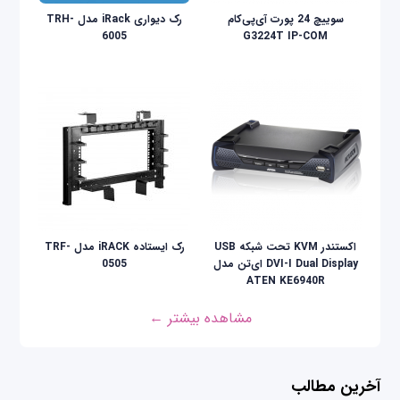
سوییچ 24 پورت آی‌پی‌کام
رک دیواری iRack مدل TRH-
6005
G3224T IP-COM
اکستندر KVM تحت شبکه USB
رک ایستاده iRACK مدل TRF-
DVI-I Dual Display ای‌تن مدل
0505
ATEN KE6940R
مشاهده بیشتر ←
آخرین مطالب