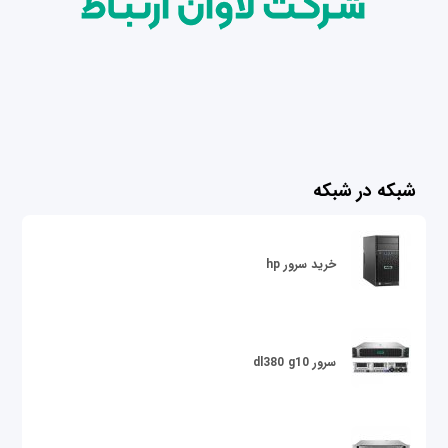
شبکه در شبکه
خرید سرور hp
سرور dl380 g10