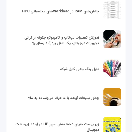
چالش‌های RAM در Workloadهای محاسباتی HPC
آموزش تعمیرات لپ‌تاپ و کامپیوتر؛ چگونه از گرانی
تجهیزات دیجیتال، یک شغل پردرآمد بسازیم؟
دلیل رنگ بندی کابل شبکه
چطور تبلیغات آینده با ما حرف می‌زند، نه به ما؟
زیر پوست دنیای داده؛ نقش سرور HP در آینده زیرساخت
دیجیتال