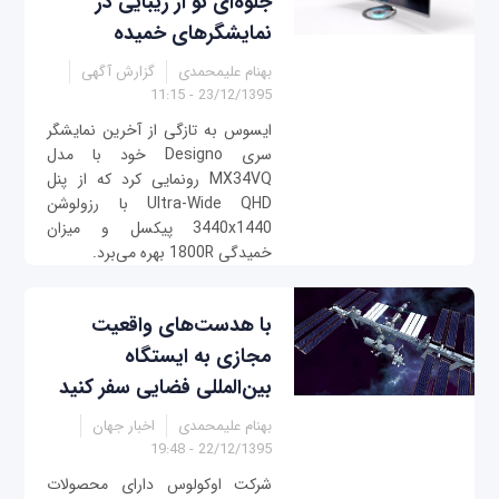
جلوه‌ای نو از زیبایی در
نمایشگرهای خمیده
بهنام علیمحمدی
گزارش آگهی
23/12/1395 - 11:15
ایسوس به تازگی از آخرین نمایشگر
سری Designo خود با مدل
MX34VQ رونمایی کرد که از پنل
Ultra-Wide QHD با رزولوشن
3440x1440 پیکسل و میزان
خمیدگی 1800R بهره می‌برد.
با هدست‌های واقعیت
مجازی به ایستگاه
بین‌المللی فضایی سفر کنید
بهنام علیمحمدی
اخبار جهان
22/12/1395 - 19:48
شرکت اوکولوس دارای محصولات