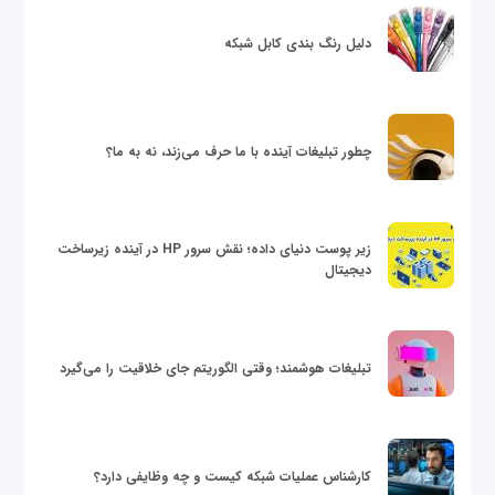
دلیل رنگ بندی کابل شبکه
چطور تبلیغات آینده با ما حرف می‌زند، نه به ما؟
زیر پوست دنیای داده؛ نقش سرور HP در آینده زیرساخت
دیجیتال
تبلیغات هوشمند؛ وقتی الگوریتم جای خلاقیت را می‌گیرد
کارشناس عملیات شبکه کیست و چه وظایفی دارد؟