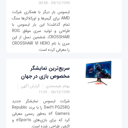
29/12/1395 - 00:38
ایسوس بار دیگر با همکاری شرکت
AMD برای گیمرها و اورکلاکرها سنگ
تمام گذاشت! این بار ایسوس با
طراحی و تولید سری موفق ROG
CROSSHAIR، ششمین نسل از این
سری با نام CROSSHAIR VI HERO
را معرفی کرده است.
سریع‌ترین نمایشگر
مخصوص بازی در جهان
بهنام علیمحمدی
گزارش آگهی
26/12/1395 - 11:01
شرکت ایسوس نمایشگر جدید
Swift PG258Q را با برند Republic
of Gamers به‌طور رسمی معرفی
کرد که برای بازی‌های eSports و
اکشن طراحی شده‌ است.