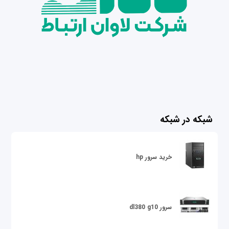
شبکه در شبکه
خرید سرور hp
سرور dl380 g10