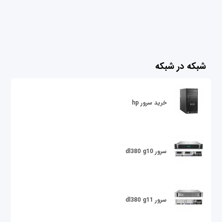
شبکه در شبکه
خرید سرور hp
سرور dl380 g10
سرور dl380 g11