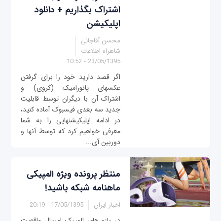
اشتراک بگذاریم + دانلود
اپلیکیشن
محسن آقاجانی
شاهراه اطلاعات
23/05/1395 - 10:52
اگر قصد دارید خود را برای گرفتن
عکس‎های پانورامیک (کروی) و
اشتراک آن با دیگران توسط قابلیت
جدید سه بعدی فیسبوک آماده کنید،
در ادامه اپلیکیشن‎هایی را به شما
معرفی خواهیم کرد که توسط آنها و
دوربین آی‎...
منتظر پرونده ویژه المپیکی
ماهنامه شبکه باشید!
اخبار ایران
17/05/1395 - 20:19
در بازی‌های المپیک امسال واقعیت