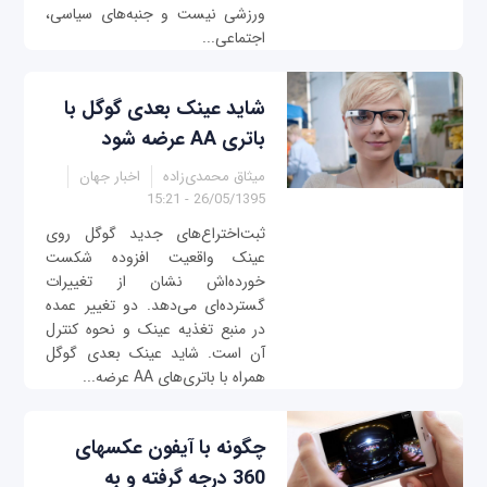
ورزشی نیست و جنبه‌های سیاسی،
اجتماعی...
شاید عینک بعدی گوگل با
باتری AA عرضه شود
میثاق محمدی‌زاده
اخبار جهان
26/05/1395 - 15:21
ثبت‌اختراع‌های جدید گوگل روی
عینک واقعیت افزوده شکست
خورده‌اش نشان از تغییرات
گسترده‌ای می‌دهد. دو تغییر عمده
در منبع تغذیه عینک و نحوه کنترل
آن است. شاید عینک بعدی گوگل
همراه با باتری‌های AA عرضه...
چگونه با آیفون عکس‎های
360 درجه گرفته و به