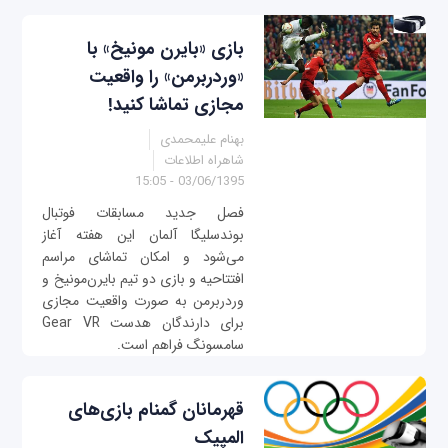
بازی «بایرن مونیخ» با
«وردربرمن» را واقعیت
مجازی تماشا کنید!
بهنام علیمحمدی
شاهراه اطلاعات
03/06/1395 - 15:05
فصل جدید مسابقات فوتبال
بوندسلیگا آلمان این هفته آغاز
می‌شود و امکان تماشای مراسم
افتتاحیه و بازی دو تیم بایرن‌مونیخ و
وردربرمن به صورت واقعیت مجازی
برای دارندگان هد‌ست Gear VR
سامسونگ فراهم است.
قهرمانان گمنام بازی‌های
المپیک