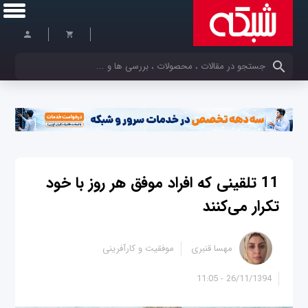
کلمات کلیدی خود را وارد کنید
11 تلقينی كه افراد موفق هر روز با خود
تكرار می‌كنند
مهسا قنبری
موفقیت و کارآفرینی
26/11/1394 - 11:05