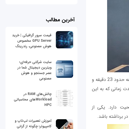
آخرین مطالب
قیمت سرور گرافیکی | خرید
GPU Server مخصوص
هوش مصنوعی، رندرینگ
سایت شرکتی حرفه‌ای؛
ویترین دیجیتال شما در
عصر جستجو و هوش
مصنوعی
به گفته گلوریا مارک؛ پروفسور یو‌سی اروین در شرکت فست (Fast Comapny) بعد از هر وقفه حدود 23 دقیقه و
ت زمانی که به این
چالش‌های RAM در
Workloadهای محاسباتی
HPC
یت دارد. یکی از
در برداشته باشد.
آموزش تعمیرات لپ‌تاپ و
کامپیوتر؛ چگونه از گرانی