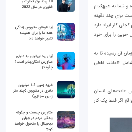
10 روند برتر تجارت و
ه و شما به هیچ‌کدام
فناوری در سال 2022
است برای چند دقیقه
کجای کار ایراد دارد
آیا طوفان متاورس زندگی
همه ما را برای همیشه
ال خوبی را برای خود
تغییر خواهد داد
ان آن رسیده تا به
آیا ورود ایرانیان به دنیای
تمام عادت‌های نادرستی که می‌تواند مانع پیشرفتمان شود خوب دقت کنیم. فهرست زیر شامل ۱۲عادت غلطی
متاورس امکان‌پذیر است؟
چگونه؟
خرید زمین 4.3 میلیون
ین عادت‌های انسان
دلاری در متاورس (چند متر
زمین مجازی)
اقع اگر فقط یک کار
متاورس چیست و چگونه
زندگی مردم در جهان
دیجیتال را متحول خواهد
کرد؟