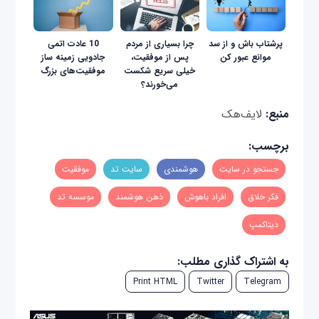
پرشتاب باش و از سد
چرا بسیاری از مردم
10 عادت اتمى
موانع عبور کن
پس از موفقیت،
جادویى زمینه ساز
خیلی سریع شکست
موفقیت‌هاى بزرگ
می‌خورند؟
منبع:
لایف‌هک
برچسب:
جستجو در سایت
هوشمندی
سایت تد
موفقیت
فکر خلاق
افراد باهوش
ذهن هوشمند
موسسه تد
دیتاکمپ
به اشتراک گذاری مطلب:
Print HTML
Twitter
Telegram