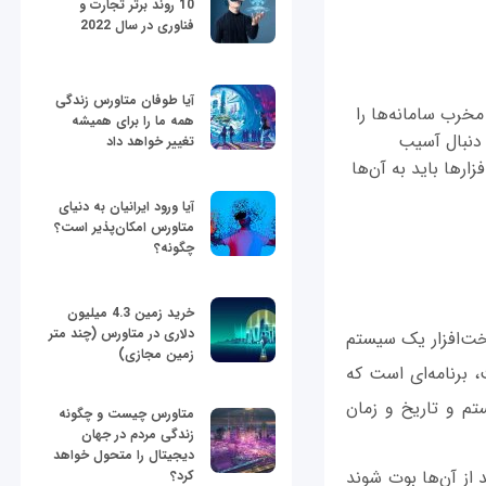
10 روند برتر تجارت و
فناوری در سال 2022
آیا طوفان متاورس زندگی
مخرب سامانه‌ها را
همه ما را برای همیشه
 دنبال آسیب
تغییر خواهد داد
ارها باید به آن‌ها
آیا ورود ایرانیان به دنیای
متاورس امکان‌پذیر است؟
چگونه؟
خرید زمین 4.3 میلیون
دلاری در متاورس (چند متر
 سخت‌افزار یک سیستم
زمین مجازی)
ی است که به برنامه تنظیم CMOS معروف است، برنامه‌ای است که
تم و تاریخ و زمان
متاورس چیست و چگونه
زندگی مردم در جهان
دیجیتال را متحول خواهد
وانند از آن‌ها بوت شوند
کرد؟