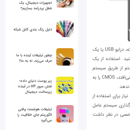
تجهیزات دیجیتال، یک
شغل پردرآمد بسازیم؟
دلیل رنگ بندی کابل شبکه
اطمینان از این‌که سیستم ها فقط از روی هارد دیسک محلی بوت می‌شوند و نه از کارت شبکه، درایو USB یا یک
چطور تبلیغات آینده با ما
د. استفاده از یک
حرف می‌زند، نه به ما؟
 یک سیستم از طریق سیستم
عاملی که روی حافظه جانبی قرار دارد کار ساده‌ای است. برای اطمینان از این‌که این اتفاق نمی‌افتد، CMOS را به
زیر پوست دنیای داده؛
 ندهد.
نقش سرور HP در آینده
زیرساخت دیجیتال
مورد نیاز برای استفاده از
ویندوز اشتباه نگیرید، زیرا رمز عبور CMOS قبل از بارگذاری سیستم عامل
تبلیغات هوشمند؛ وقتی
شخصی در نظر داشت
الگوریتم جای خلاقیت را
می‌گیرد