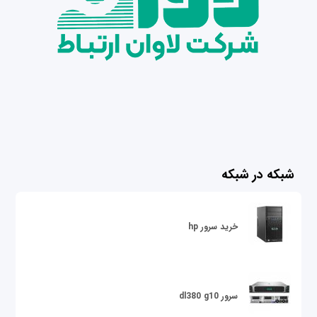
شبکه در شبکه
خرید سرور hp
سرور dl380 g10