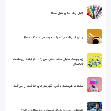
دلیل رنگ بندی کابل شبکه
چطور تبلیغات آینده با ما حرف می‌زند، نه به ما؟
زیر پوست دنیای داده؛ نقش سرور HP در آینده زیرساخت
دیجیتال
تبلیغات هوشمند؛ وقتی الگوریتم جای خلاقیت را می‌گیرد
کارشناس عملیات شبکه کیست و چه وظایفی دارد؟