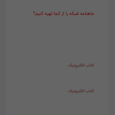
ماهنامه شبکه را از کجا تهیه کنیم؟
ماهنامه شبکه را می‌توانید از کتابخانه‌های
عمومی سراسر کشور و نیز از دکه‌های
روزنامه‌فروشی تهیه نمائید.
ثبت اشتراک نسخه کاغذی ماهنامه شبکه
ثبت اشتراک نسخه آنلاین
کتاب الکترونیک
+Network راهنمای
شبکه‌ها
برای دانلود تنها کتاب کامل ترجمه
فارسی +Network
اینجا
کلیک کنید.
کتاب الکترونیک
دوره مقدماتی آموزش
پایتون
اگر قصد یادگیری برنامه‌نویسی را دارید
ولی هیچ پیش‌زمینه‌ای ندارید
اینجا
کلیک