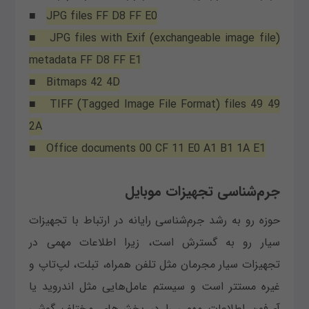
■
JPG files FF D8 FF E0
■ JPG files with Exif (exchangeable image file)
metadata FF D8 FF E1
■ Bitmaps 42 4D
■ TIFF (Tagged Image File Format) files 49 49
2A
■ Office documents 00 CF 11 E0 A1 B1 1A E1
جرم‌شناسی تجهیزات موبایل
حوزه رو به رشد جرم‌شناسی رایانه در ارتباط با تجهیزات
سیار رو به گسترش است، زیرا اطلاعات مهمی در
تجهیزات سیار مجرمان مثل تلفن همراه، تبلت، لپ‌تاپ و
غیره مستتر است و سیستم عامل‌هایی مثل اندروید یا
آی‌فون اطلاعات مهمی را در بخش‌های مختلف گوشی