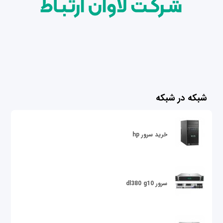
شبکه در شبکه
خرید سرور hp
سرور dl380 g10