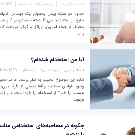
حمید نیک‌روش
پرونده ویژه
استخدام
1398 - 14:05
حدود دو هفته پیش به‌عنوان یک مهندس نرم‌افزار
خارج از استان
مختلف از جمله آمازون، اوراکل و گوگل دریافت کنم
را...
آیا من استخدام شده‌ام؟
فرشاد رضایی
پرونده ویژه
استخدام
04/1398 - 12:45
شاید این موضوع عجیب به نظر برسد، اما در بسیار
وجود قوانین مختلف واقعا بعضی از افراد نمی‌دا
هستند یا خیر؟ از استخدام یا خوداستخدامی (شغ
وجود...
چگونه در مصاحبه‌های استخدامی مناسب
را بدهیم