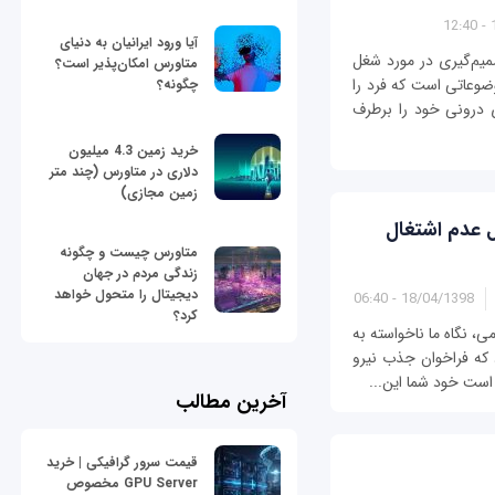
1
آیا ورود ایرانیان به دنیای
یم‌گیری در مورد شغل
متاورس امکان‌پذیر است؟
وضوعاتی است که فرد را
چگونه؟
 درونی خود را برطرف
خرید زمین 4.3 میلیون
دلاری در متاورس (چند متر
زمین مجازی)
ل عدم اشتغال
متاورس چیست و چگونه
زندگی مردم در جهان
دیجیتال را متحول خواهد
18/04/1398 - 06:40
کرد؟
 نگاه ما ناخواسته به
که فراخوان جذب نیرو
ن است خود شما این...
آخرین مطالب
قیمت سرور گرافیکی | خرید
GPU Server مخصوص