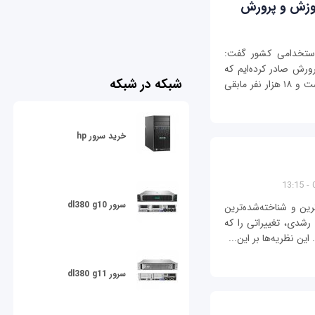
استخدامی کشور گفت:
 پرورش صادر کرده‌ایم که
شبکه در شبکه
۲۵ هزار نفر از این تعداد سهم دانشگاه فرهنگیان است و ۱۸ هزار نفر مابقی
خرید سرور hp
0
سرور dl380 g10
Dona) یکی از موثرترین و شناخته‌شده‌ترین
شدی، تغییراتی را که
ین نظریه‌ها بر این...
سرور dl380 g11