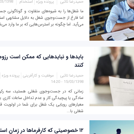
حمیدرضا تائبی
پرونده ویژه
استخدام
1398 - 13:40
ما شغل‌ها را به شیوه‌های متفاوت و گوناگونی جست
اما فارغ از جست‌وجوی شغل به دلایل مشابهی است
می‌آید. اما چگونه بر استرس‌هایی که بر ما وارد می‌شو
بایدها و نبایدهایی که ممکن است رزوم
کنند
حمیدرضا تائبی
موفقیت و کارآفرینی
پرونده ویژه
15/03/1398 - 14:20
زمانی که در جست‌وجوی شغلی هستید، سه رکن
سادگی یا پیچیدگی کار و عدم تداخل ساعات کاری ب
معیارهای رویایی یک شغل برای شما در اولویت قرار
شغلی با...
۱۲ خصوصیتی که کارفرماها در زمان است