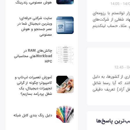
هوش مصنوعی، رندرینگ
14/04/
 توانستم با رزومه‌ای
سایت شرکتی حرفه‌ای؛
دارد طی 8 هفته جست‌وجو 7 پیشنهاد شغلی از شرکت‌های
ویترین دیجیتال شما در
. مثلا، حساب لینکدینم
عصر جستجو و هوش
مصنوعی
چالش‌های RAM در
Workloadهای محاسباتی
HPC
04/
ی از کشورها، به دلیل
آموزش تعمیرات لپ‌تاپ و
نند که آیا رسما شاغل
کامپیوتر؛ چگونه از گرانی
تجهیزات دیجیتال، یک
ل آزاد) تعریف دقیقی
شغل پردرآمد بسازیم؟
دلیل رنگ بندی کابل شبکه
‌ترین پاسخ‌ها