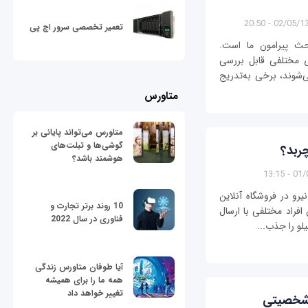
02/05/1398 - 
تعمیر تخصصی سرور اچ پی
حث پیرامون ما است.
ی مختلفی قابل بررسی
شوند، برخی به‌تدریج
متاورس
متاورس می‌تواند پایانی بر
گوشی‌ها و تبلت‌های
چربد؟
هوشمند باشد؟
01/05/
با تعدیل نیرو در فروشگاه آنلاین
10 روند برتر تجارت و
افراد مختلفی با ارسال
فناوری در سال 2022
لو را جذب...
آیا طوفان متاورس زندگی
همه ما را برای همیشه
تغییر خواهد داد
 شخصیتی