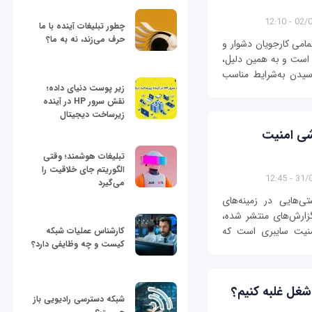
02/04/
چطور تبلیغات آینده با ما
حرف می‌زند، نه به ما؟
امی کارجویان دشوار و
ر است و به همین دلیل،
یدن به‌شرایط مناسب
زیر پوست دنیای داده؛
نقش سرور HP در آینده
زیرساخت دیجیتال
زشی امنیت
تبلیغات هوشمند؛ وقتی
الگوریتم جای خلاقیت را
31/03/
می‌گیرد
ی‌هایی در زمینه‌های
ارش‌های منتشر شده،
منیت سایبری است که
کارشناس عملیات شبکه
کیست و چه وظایفی دارد؟
غل غلبه کنیم؟
شبکه دسترسی رادیویی باز