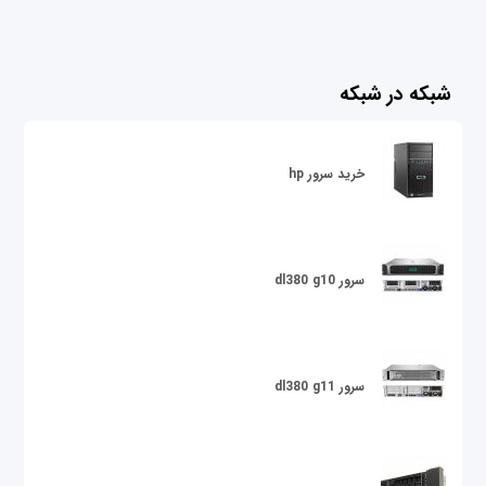
شبکه در شبکه
خرید سرور hp
سرور dl380 g10
سرور dl380 g11