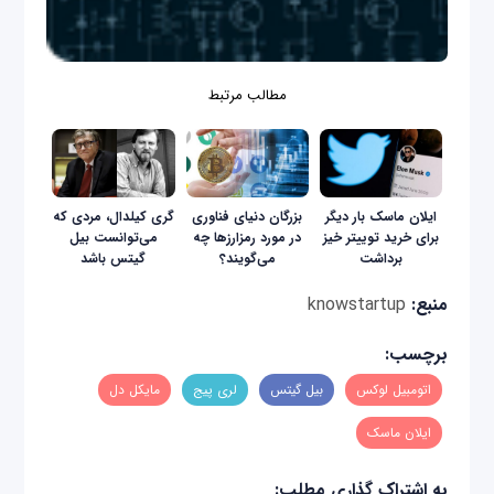
مطالب مرتبط
ایلان ماسک بار دیگر
بزرگان دنیای فناوری
گری کیلدال، مردی که
برای خرید توییتر خیز
در مورد رمزارزها چه
می‌توانست بیل
برداشت
می‌گویند؟
گیتس باشد
منبع:
knowstartup
برچسب:
اتومبیل لوکس
بیل گیتس
لری پیج
مایکل دل
ایلان ماسک
به اشتراک گذاری مطلب: