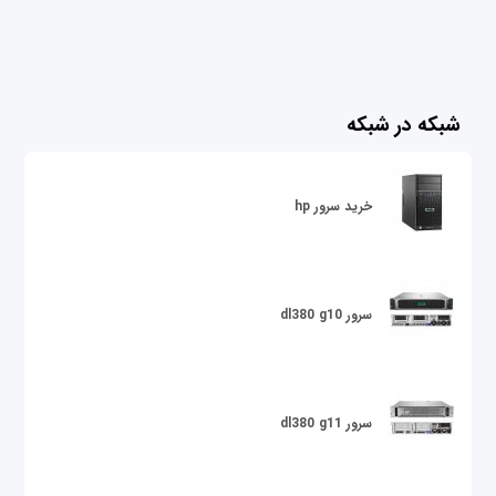
شبکه در شبکه
خرید سرور hp
سرور dl380 g10
سرور dl380 g11