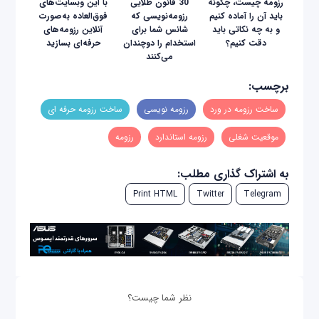
رزومه چیست، چگونه
30 قانون طلایی
با این وبسایت‌های
باید آن را آماده کنیم
رزومه‌نویسی که
فوق‌العاده به‌صورت
و به چه نکاتی باید
شانس شما برای
آنلاین رزومه‌های
دقت کنیم؟
استخدام را دوچندان
حرفه‌ای بسازید
می‌کنند
برچسب:
ساخت رزومه در ورد
رزومه نویسی
ساخت رزومه حرفه ای
موقعیت شغلی
رزومه استاندارد
رزومه
به اشتراک گذاری مطلب:
Print HTML
Twitter
Telegram
نظر شما چیست؟