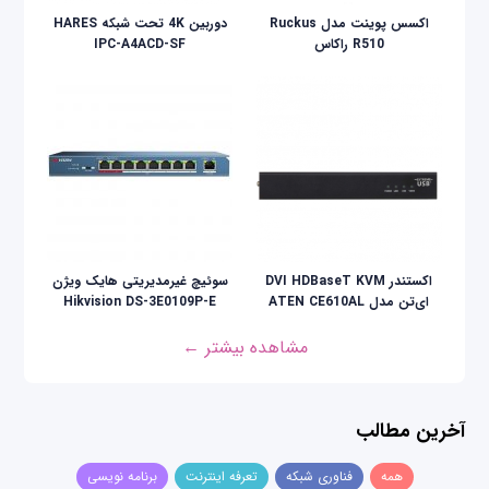
اکسس پوینت مدل Ruckus
دوربین 4K تحت شبکه HARES
R510 راکاس
IPC-A4ACD-SF
اکستندر DVI HDBaseT KVM
سوئیچ غیرمدیریتی هایک ویژن
ای‌تن مدل ATEN CE610AL
Hikvision DS-3E0109P-E
مشاهده بیشتر ←
آخرین مطالب
همه
فناوری شبکه
تعرفه اینترنت
برنامه نویسی