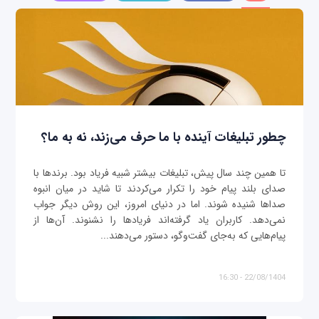
چطور تبلیغات آینده با ما حرف می‌زند، نه به ما؟
تا همین چند سال پیش، تبلیغات بیشتر شبیه فریاد بود. برندها با
صدای بلند پیام خود را تکرار می‌کردند تا شاید در میان انبوه
صداها شنیده شوند. اما در دنیای امروز، این روش دیگر جواب
نمی‌دهد. کاربران یاد گرفته‌اند فریادها را نشنوند. آن‌ها از
پیام‌هایی که به‌جای گفت‌وگو، دستور می‌دهند...
22/08/1404 - 16:30