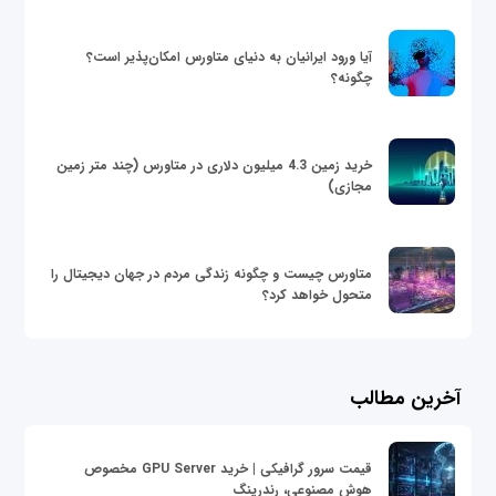
آیا ورود ایرانیان به دنیای متاورس امکان‌پذیر است؟
چگونه؟
خرید زمین 4.3 میلیون دلاری در متاورس (چند متر زمین
مجازی)
متاورس چیست و چگونه زندگی مردم در جهان دیجیتال را
متحول خواهد کرد؟
آخرین مطالب
قیمت سرور گرافیکی | خرید GPU Server مخصوص
هوش مصنوعی، رندرینگ