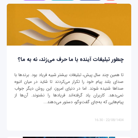
چطور تبلیغات آینده با ما حرف می‌زند، نه به ما؟
تا همین چند سال پیش، تبلیغات بیشتر شبیه فریاد بود. برندها با
صدای بلند پیام خود را تکرار می‌کردند تا شاید در میان انبوه
صداها شنیده شوند. اما در دنیای امروز، این روش دیگر جواب
نمی‌دهد. کاربران یاد گرفته‌اند فریادها را نشنوند. آن‌ها از
پیام‌هایی که به‌جای گفت‌وگو، دستور می‌دهند...
22/08/1404 - 16:30