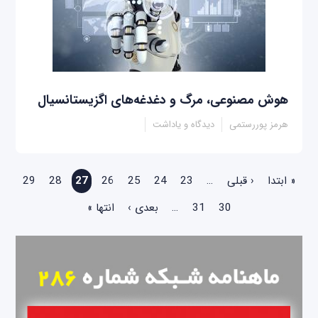
هوش مصنوعی، مرگ و دغدغه‌های اگزیستانسیال
هرمز پوررستمی
دیدگاه و یاداشت
صفحه‌ها
« ابتدا
‹ قبلی
…
23
24
25
26
27
28
29
30
31
…
بعدی ›
انتها »