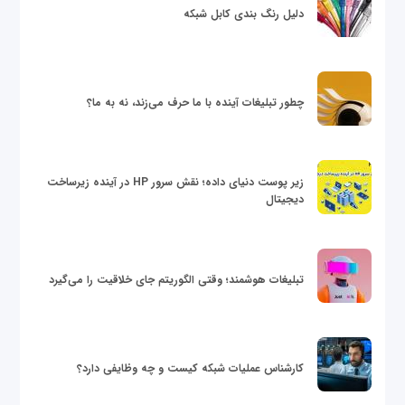
دلیل رنگ بندی کابل شبکه
چطور تبلیغات آینده با ما حرف می‌زند، نه به ما؟
زیر پوست دنیای داده؛ نقش سرور HP در آینده زیرساخت
دیجیتال
تبلیغات هوشمند؛ وقتی الگوریتم جای خلاقیت را می‌گیرد
کارشناس عملیات شبکه کیست و چه وظایفی دارد؟