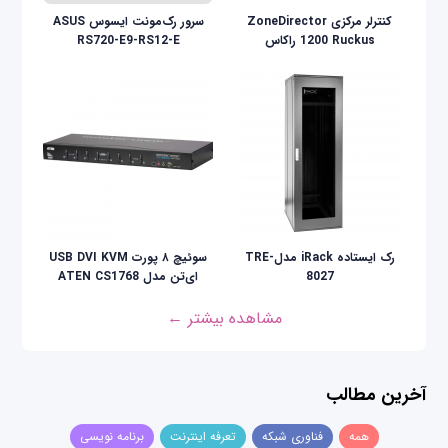
کنترلر مرکزی ZoneDirector
سرور رک‌مونت ایسوس ASUS
1200 Ruckus راکاس
RS720-E9-RS12-E
رک ایستاده iRack مدلTRE-
سوئیچ ۸ پورت USB DVI KVM
8027
ای‌تن مدل ATEN CS1768
مشاهده بیشتر ←
آخرین مطالب
همه
فناوری شبکه
تعرفه اینترنت
برنامه نویسی